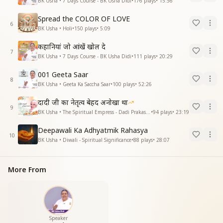
BK Usha • 7 Days Course - BK Usha Didi
•
176
plays
•
15:56
Spread the COLOR OF LOVE
6
BK Usha • Holi
•
150
plays
•
5:09
कहानियां जो आंखें खोल दे
7
BK Usha • 7 Days Course - BK Usha Didi
•
111
plays
•
20:29
001 Geeta Saar
8
BK Usha • Geeta Ka Saccha Saar
•
100
plays
•
52:26
दादी जी का नेतृत्व बेहद अनोखा था
9
BK Usha • The Spiritual Empress - Dadi Prakashmani
•
94
plays
•
23:19
Deepawali Ka Adhyatmik Rahasya
10
BK Usha • Diwali - Spiritual Significance
•
88
plays
•
28:07
More From
Speaker