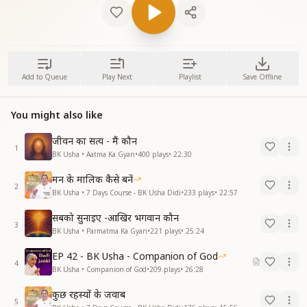
Add to Queue
Play Next
Playlist
Save Offline
You might also like
जीवन का सत्य - मैं कौन
1
BK Usha • Aatma Ka Gyan
•
400
plays
•
22:30
मन के मालिक कैसे बनें
2
BK Usha • 7 Days Course - BK Usha Didi
•
233
plays
•
22:57
सबको सुनाइए -आखिर भगवान कौन
3
BK Usha • Parmatma Ka Gyan
•
221
plays
•
25:24
EP 42 - BK Usha - Companion of God
4
BK Usha • Companion of God
•
209
plays
•
26:28
कुछ रहस्यों के जवाब
5