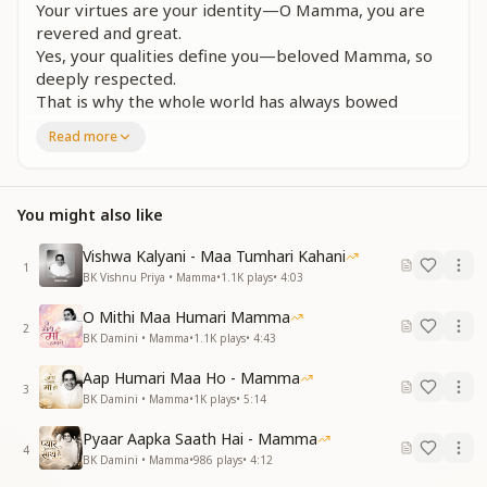
Your virtues are your identity—O Mamma, you are
revered and great.
Yes, your qualities define you—beloved Mamma, so
deeply respected.
That is why the whole world has always bowed
before you,
Read more
Because your greatness shines through your qualities.
O Mamma, you are supremely worthy of worship.
प्यारी सूरत, न्यारी सीरत — ममता की मूरत वाली
You might also like
कोई दामन तेरे दर से वापस नहीं गया खाली
जिसने पाई तेरी पालना, करते आज तेरा गुणगान
Vishwa Kalyani - Maa Tumhari Kahani
1
तेरे गुण, तेरी पहचान — तुम हो मम्मा पूज्य महान
BK Vishnu Priya • Mamma
•
1.1K
plays
•
4:03
With a loving face and a unique character—you are
O Mithi Maa Humari Mamma
2
the embodiment of divine motherhood.
BK Damini • Mamma
•
1.1K
plays
•
4:43
No one ever left your door empty-handed.
Aap Humari Maa Ho - Mamma
Those who received your nurturing now sing your
3
BK Damini • Mamma
•
1K
plays
•
5:14
praises.
O Mamma, your virtues are your identity—you are
Pyaar Aapka Saath Hai - Mamma
truly great.
4
BK Damini • Mamma
•
986
plays
•
4:12