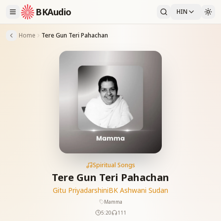
BKAudio
HIN
Home
Tere Gun Teri Pahachan
Spiritual Songs
Tere Gun Teri Pahachan
Gitu Priyadarshini
BK Ashwani Sudan
Mamma
5:20
111