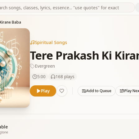
 Kirane Baba
Spiritual Songs
Tere Prakash Ki Kir
Evergreen
5:00
168
plays
Play
Add to Queue
Play Ne
able
ngtone