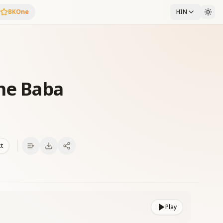
BKOne
HIN
ane Baba
xt
Play