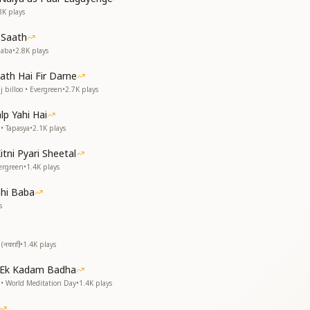
world
3K
plays
ht, Baba,
 Saath
.
Baba
•
2.8K
plays
ath Hai Fir Darne
 billoo • Evergreen
•
2.7K
plays
lp Yahi Hai
• Tapasya
•
2.1K
plays
।
tni Pyari Sheetal
ergreen
•
1.4K
plays
hi Baba
s
रात्रि)
•
1.4K
plays
nt shade
oolness.
 Ek Kadam Badha
nt shade
 World Meditation Day
•
1.4K
plays
oolness.