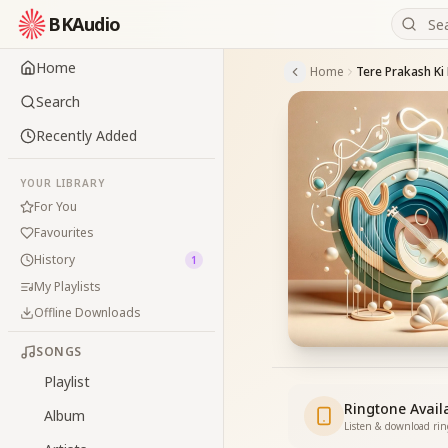
BKAudio
Home
Home
Tere Prakash Ki
Search
Recently Added
YOUR LIBRARY
For You
Favourites
History
1
My Playlists
Offline Downloads
SONGS
Playlist
Ringtone Avail
Album
Listen & download ri