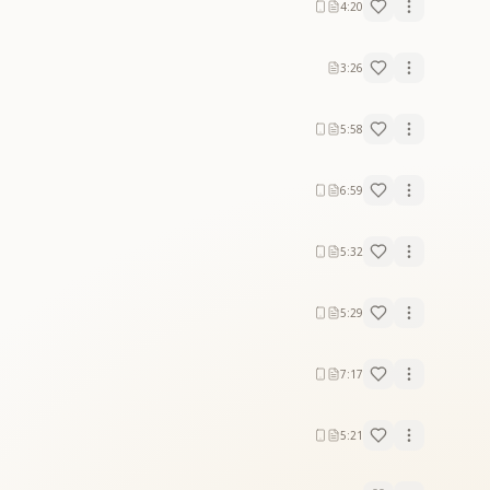
4:20
3:26
5:58
6:59
5:32
5:29
7:17
5:21