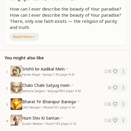
How can I ever describe the beauty of Your paradise?
How can I ever describe the beauty of Your paradise?
There, only one faith exists — the religion of purity
and truth.
There, only one faith exists — the religion of purity
Read more
and truth.
Every face carries a smile, every face carries a smile.
How can I ever describe the beauty of Your paradise?
You might also like
How can I ever describe the beauty of Your paradise?
रत्नों से जड़ी होती वहाँ, सब की पहरवाईश, हा सब की पहरवाईश
Srishti ke Aadikal Mein
1
सब होते हैं दौलतमंद वहाँ, होती नहीं कोई ख्वाइश, हा होती नहीं कोई
Harish Moyal • Samay
•
1.3K
plays
•
9:47
ख्वाइश
Chalo Chale Satyug mein
मुल्क एक होता है सबका, मुल्क एक होता है सबका
2
Sadhana Sargam • Satyuga
•
893
plays
•
4:42
होती एक जुबान, हां होती एक जुबान
तेरी खूबसूरत जन्नत का, मैं कैसे करू बखान
Bharat Fir Bharapur Banega
तेरी खूबसूरत जन्नत का, मैं कैसे करू बखान
3
Udit Narayan • Bharat
•
551
plays
•
6:42
There, everyone is adorned with garments studded
Hum Shiv Ki Santan
with precious gems, yes, everyone’s attire is of
4
Suresh Wadkar • Youth
•
193
plays
•
6:10
jewels.