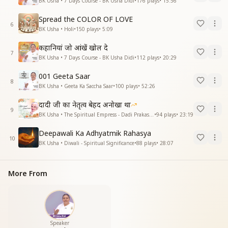
BK Usha • 7 Days Course - BK Usha Didi
•
176
plays
•
15:56
Spread the COLOR OF LOVE
6
BK Usha • Holi
•
150
plays
•
5:09
कहानियां जो आंखें खोल दे
7
BK Usha • 7 Days Course - BK Usha Didi
•
112
plays
•
20:29
001 Geeta Saar
8
BK Usha • Geeta Ka Saccha Saar
•
100
plays
•
52:26
दादी जी का नेतृत्व बेहद अनोखा था
9
BK Usha • The Spiritual Empress - Dadi Prakashmani
•
94
plays
•
23:19
Deepawali Ka Adhyatmik Rahasya
10
BK Usha • Diwali - Spiritual Significance
•
88
plays
•
28:07
More From
Speaker