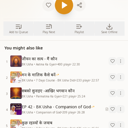
Add to Queue
Play Next
Playlist
Save Offline
You might also like
जीवन का सत्य - मैं कौन
1
BK Usha • Aatma Ka Gyan
•
400
plays
•
22:30
मन के मालिक कैसे बनें
2
BK Usha • 7 Days Course - BK Usha Didi
•
233
plays
•
22:57
सबको सुनाइए -आखिर भगवान कौन
3
BK Usha • Parmatma Ka Gyan
•
221
plays
•
25:24
EP 42 - BK Usha - Companion of God
4
BK Usha • Companion of God
•
209
plays
•
26:28
कुछ रहस्यों के जवाब
5