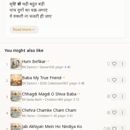
सृष्टि रूपी घड़ी बहुत बड़ी
पांच युगों का चक्र लगाएं
ये रुकती ना चलती ही जाए
पहली सुई सतयुग पे आती
Read more
लक्ष्मी नारायण का राज्य है लाती
पहली सुई सतयुग पे आती
लक्ष्मी नारायण का राज्य है लाती
You might also like
वर्ष 1250 बताती आगे सुई त्रेता पे जाती
टिक टिक टिक ये चलती घड़ी
Hum Befikar
सृष्टि रूपी घड़ी बहुत बड़ी
1
BK Damini • Dance
•
926
plays
•
4:40
पांच युगों का चक्र लगाएं
ये रुकती ना चलती ही जाए
Baba My True Friend
2
BK Damini • 2026 Collections
•
907
plays
•
3:48
दो युग जब हो जाए पार
द्वापर युग की आई बहार
Chhagdi Magdi O Shiva Baba
दो युग जब हो जाए पार
3
BK Sarda Nath • Children
•
409
plays
•
3:12
द्वापर युग की आई बहार
आया है रावण का राज
Chehra Chamke Cham Cham
4
सुई जाकर कलियुग में पड़ी
BK Hansi • Children
•
1.3K
plays
•
3:41
टिक टिक टिक ये चलती घड़ी
Jab Akhiyan Mein Ho Nindiya Ko
सृष्टि रूपी घड़ी बहुत बड़ी
5