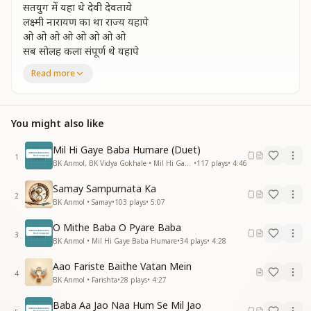
सतयुग में यहा थे देवी देवताये
लक्ष्मी नारायण का था राज्य यहापे
ओ ओ ओ ओ ओ ओ ओ ओ
सब सोलह कला संपूर्ण थे यहापे
था सुख ही सुख था न
Read more
यहा पे यहां पे यहां पे
बारासो पचास साल बीते
बारासो पचास साल बीते
You might also like
बारासो पचास साल बीते
बारासो पचास साल बीते
Mil Hi Gaye Baba Humare (Duet)
1
त्रेता में यहा थे देवी देवताए
BK Anmol, BK Vidya Gokhale • Mil Hi Gaye Baba Humare
•
117
plays
•
4:46
राम और सीता का था राज्य यहा पे
Samay Sampurnata Ka
ओ ओ ओ ओ ओ ओ ओ ओ
2
BK Anmol • Samay
•
103
plays
•
5:07
सब चौदह कला सम्पूर्ण थे यहा पे
था सुख ही सुख था ना
O Mithe Baba O Pyare Baba
यहा पे यहां पे यहां पे
3
BK Anmol • Mil Hi Gaye Baba Humare
•
34
plays
•
4:28
बारासो पचास साल बीते
बारासो पचास साल बीते
Aao Fariste Baithe Vatan Mein
4
बारासो पचास साल बीते
BK Anmol • Farishta
•
28
plays
•
4:27
बारासो पचास साल बीते
Baba Aa Jao Naa Hum Se Mil Jao