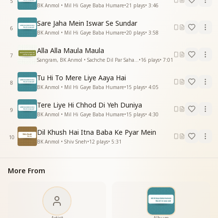
5
द्वापर में यहा थे पुजारी पुजारी
BK Anmol • Mil Hi Gaye Baba Humare
•
21
plays
•
3:46
रावण का हुआ था राज्य यहा से
Sare Jaha Mein Iswar Se Sundar
ओ ओ ओ ओ ओ ओ ओ ओ
6
BK Anmol • Mil Hi Gaye Baba Humare
•
20
plays
•
3:58
सब आठ कला संपूर्ण थे यहा पे
थोड़ा दुख बढ़ा न यह पे
Alla Alla Maula Maula
यहां पे यहां पे यहां पे
7
Sangram, BK Anmol • Sachche Dil Par Sahab Raji
•
16
plays
•
7:01
बारासो पचास साल बीते
बारासो पचास साल बीते
Tu Hi To Mere Liye Aaya Hai
8
बारासो पचास साल बीते
BK Anmol • Mil Hi Gaye Baba Humare
•
15
plays
•
4:05
बारासो पचास साल बीते
Tere Liye Hi Chhod Di Yeh Duniya
9
कलियुग में यहा है सब पापी ही पापी
BK Anmol • Mil Hi Gaye Baba Humare
•
15
plays
•
4:30
रावण का पॉप बढ़ा हुआ है यहा पे
Dil Khush Hai Itna Baba Ke Pyar Mein
ओ ओ ओ ओ ओ ओ ओ ओ
10
BK Anmol • Shiv Sneh
•
12
plays
•
5:31
सब जीरो कला हो गए है यहा पे
दुख ही दुख है न यहां पे
यहा पे यहां पे यहां पे
More From
तू ही पतितो को पावन बनाता
कल्प के अंत में तुही तो आता
गीता का ज्ञान हमें तू सुनाता
राजयोग यहा पे हमे तू सिखाता
तू ही पतितो को पावन बनाता