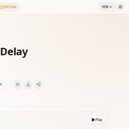
BKOne
HIN
 Delay
xt
Play