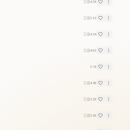
4:59
5:53
4:34
4:05
5:19
4:49
3:29
5:56