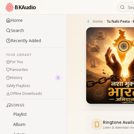
BKAudio
Home
Home
Tu Nahi Peeta - 
Search
Recently Added
YOUR LIBRARY
For You
Favourites
History
1
My Playlists
Offline Downloads
SONGS
Playlist
Ringtone Avail
Album
Listen & download ri