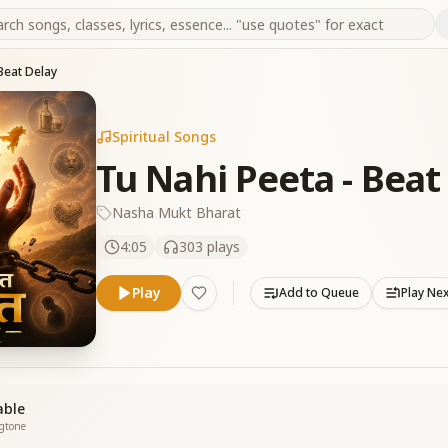
Beat Delay
Spiritual Songs
Tu Nahi Peeta - Beat
Nasha Mukt Bharat
4:05
303
plays
Play
Add to Queue
Play Ne
able
ngtone