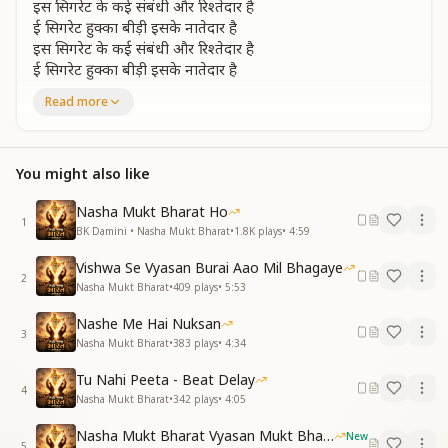
इस सिगरेट के कई संबंधी और रिश्तेदार है
ई सिगरेट हुक्का बीड़ी इसके नातेदार है
इस सिगरेट के कई संबंधी और रिश्तेदार है
ई सिगरेट हुक्का बीड़ी इसके नातेदार है
कई बीमारियां और मौत की
Read more
कई बीमारियां और मौत की समझो आखिरी सीटी है
तू नहीं पीता इसको ये सिगरेट तुझे पिती है
तू नहीं पीता इसको ये सिगरेट तुझे पिती है
You might also like
तेरे पीने से ये पहले पैसे तेरे खाती है
समय संकल्प संपत्ति सभी लुट ले जाती है
Nasha Mukt Bharat Ho
1
तू निकाले उसका धुआं ये तेरा धुंआ निकालेगी
BK Damini • Nasha Mukt Bharat
•
1.8K
plays
•
4:59
तेरे अंदर जाकर के ये तेरा सबकुछ खा लेगी
Vishwa Se Vyasan Burai Aao Mil Bhagaye
श्मशान पहुँचाना सबको
2
Nasha Mukt Bharat
•
409
plays
•
5:53
श्मशान पहुँचाना सबको यहीं इसकी ड्युटी है
तू नहीं पीता इसको ये सिगरेट तुझे पिती है
Nashe Me Hai Nuksan
तू नहीं पीता इसको ये सिगरेट तुझे पिती है
3
Nasha Mukt Bharat
•
383
plays
•
4:34
तू छोड़ना चाहे इसको ये ना तुझको छोड़ेगी
Tu Nahi Peeta - Beat Delay
खटिया पर लिटाकर तुझको तेरा दम ये तोड़ेगी
4
Nasha Mukt Bharat
•
342
plays
•
4:05
पीना इसको छोड़के भाई ज्ञानामृत का पान करो
स्व परिवर्तन करने लिए ईश्वर का तुम ध्यान धरो
Nasha Mukt Bharat Vyasan Mukt Bharat
New
5