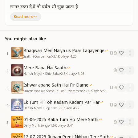
सागर रस्ता दे दे तो पर्वत भी झुक जाता है
सागर रस्ता दे दे तो पर्वत भी झुक जाता है
Read more
नामुमकिन मुमकिन हो जाता वक्त भी रुक जाता है।
हम जाने या तुम जानो
हम जाने या तुम जानो
You might also like
क्या मिलता प्रीत लगाने से
तूफान भी तोहफा बन जाता
Bhagwan Meri Naiya us Paar Lagayenge
तुमको मीत बनानेसे प्रभुको मीत बनानेसे
1
Saathi (Companion)
•
3.1K
plays
•
4:20
याचना न कामना तुमसे कुछ ना मांगे हम
Mere Baba Hai Saath
याचना न कामना तुमसे कुछ ना मांगे हम
2
Harish Moyal • Shiv Baba
•
2.8K
plays
•
3:26
योग करे योग्य बने हम प्रभु काम तुम्हारे आए हम
कष्ट कटे सब विघ्न मिटे
Ishwar apane Sath Hai Fir Darne
कष्ट कटे सब विघ्न मिटे
3
Suresh Wadkar, Shayaj billoo • Evergreen
•
2.7K
plays
•
5:58
लगन की अग्न लगाने से
तूफान भी तोहफा बन जाता
Ek Tum Hi Toh Kadam Kadam Par Har
4
तुमको मीत बनानेसे प्रभुको मीत बनानेसे
Harish Moyal • Top 10
•
1.9K
plays
•
4:22
सुख के दिन या दुख की राते मन की नैया ना डोले
01-06-2025 Baba Tum Ho Mere Sathi
5
सुख के दिन या दुख की राते मन की नैया ना डोले
Daily Murli Songs
•
1.6K
plays
•
3:41
जीत हार हो फूल खार हो इतना खाए हिचकोले
12-07-2025 Ruhani Preet Nibhau Tere Sath