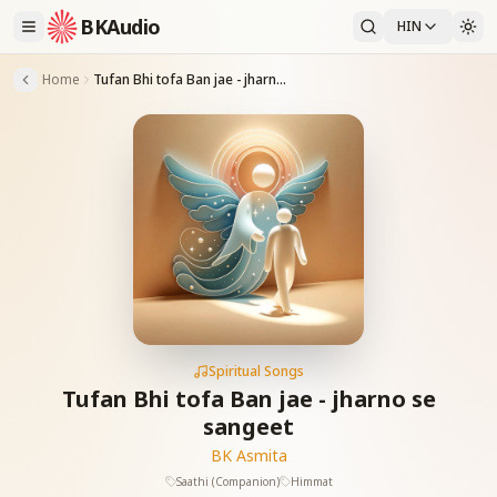
BKAudio
HIN
Home
Tufan Bhi tofa Ban jae - jharno se sangeet
Spiritual Songs
Tufan Bhi tofa Ban jae - jharno se
sangeet
BK Asmita
Saathi (Companion)
Himmat