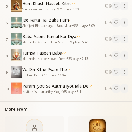
तुम हो प्यार का सागर हम है तुम्हारी नदिया
Hum Khush Naseeb Kitne
5
तुम हो बाबा दिल की धड़कन
Suresh Wadkar • Tapasya
•
975
plays
•
6:39
गाती जिंदगानीया
Jee Karta Hai Baba Hum
तुम हो मेरी दुनिया तुम हो मेरा अंशिया
6
Abhijeet Bhattacharya • Baba Milan
•
938
plays
•
5:09
तुम हो बाबा दिल की धड़कन
गाती जिंदगानीया
Baba Aapne Kamal Kar Diya
तुम हो मेरी दुनिया
7
Mahendra Kapoor • Baba Milan
•
899
plays
•
5:46
_
_
_
_
_
_
_
_
_
__"
Tumsa Haseen Baba
8
Mahendra Kapoor • Love - Prem
•
733
plays
•
7:13
Vo Din Kitne Pyare The
9
Brahma Baba
•
613
plays
•
10:04
Param Jyoti Se Aatma Jyot Jala De
10
Kavita Krishnamurthy • Yog
•
465
plays
•
5:11
More From