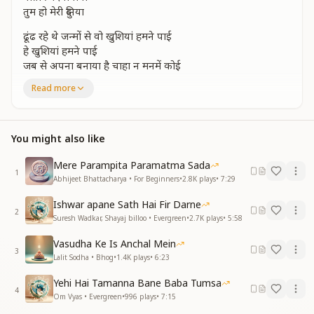
तुम हो मेरी दुनिया
ढूंढ रहे थे जन्मों से वो खुशियां हमने पाई
हे खुशियां हमने पाई
जब से अपना बनाया है चाहा न मनमें कोई
चाहा न मनमें कोई
Read more
मिलन की ये मस्तियां कहती ये अंखियां
तुम हो बाबा दिल की धड़कन गाती जिंदगानिया
तुम हो मेरी दुनिया
You might also like
दिल जमी पे स्नेह बरसाई कर दी है हरियाली
हो कर दी है हरियाली
Mere Parampita Paramatma Sada
1
आई बहारे झूम झूम के खुशियां देने वाली
Abhijeet Bhattacharya • For Beginners
•
2.8K
plays
•
7:29
हो खुशियां देने वाली
Ishwar apane Sath Hai Fir Darne
कितनी हसीन घडिया कह रही ये वादिया
2
Suresh Wadkar, Shayaj billoo • Evergreen
•
2.7K
plays
•
5:58
तुम हो बाबा दिल की धड़कन गाती जिंदगानिया
तुम हो मेरी दुनिया
Vasudha Ke Is Anchal Mein
3
Lalit Sodha • Bhog
•
1.4K
plays
•
6:23
एक ही तमन्ना बाबा तुमसा बनना ही है
आ तुमसा बनना ही है
Yehi Hai Tamanna Bane Baba Tumsa
तेरी मुहब्बत का सेहरा हो सिरपे ये कसम खाई है
4
Om Vyas • Evergreen
•
996
plays
•
7:15
आ ये कसम खाई है