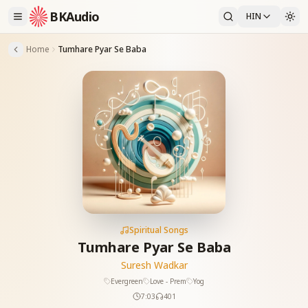
BKAudio
HIN
Home
Tumhare Pyar Se Baba
Spiritual Songs
Tumhare Pyar Se Baba
Suresh Wadkar
Evergreen
Love - Prem
Yog
7:03
401