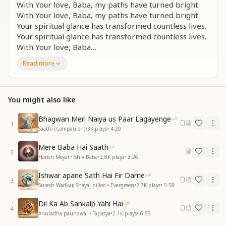
With Your love, Baba, my paths have turned bright.
With Your love, Baba, my paths have turned bright.
Your spiritual glance has transformed countless lives.
Your spiritual glance has transformed countless lives.
With Your love, Baba…
Read more
मेरे मन की धरा पर तुम, गगन बनकर छाए हो।
उठी नज़रें जिधर भी बस, नज़र तुम ही तो आए हो।
नज़र तुम ही तो आए हो।
यही तो मन की चाहत थी, हमारे दिल की जो सुन ली।
You might also like
तुम्हारे प्यार से बाबा।।
Bhagwan Meri Naiya us Paar Lagayenge
Upon the land of my heart, You spread like the vast
1
Saathi (Companion)
•
3K
plays
•
4:20
sky.
Wherever my eyes rise, it is only You I see.
Mere Baba Hai Saath
2
It is only You I see.
Harish Moyal • Shiv Baba
•
2.8K
plays
•
3:26
This was the true desire of my heart, which You
Ishwar apane Sath Hai Fir Darne
lovingly fulfilled.
3
Suresh Wadkar, Shayaj billoo • Evergreen
•
2.7K
plays
•
5:58
With Your love, Baba…
Dil Ka Ab Sankalp Yahi Hai
तुम्हारे साथ का एक पल, कई जन्मों से बेहतर है।
4
Anuradha paundwal • Tapasya
•
2.1K
plays
•
6:59
सफल हर पल हुआ अपना, नज़र तेरी जो हम पर है।