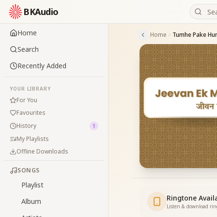
BKAudio
Home
Home
Tumhe Pake Hu
Search
Recently Added
YOUR LIBRARY
For You
Favourites
History
1
My Playlists
Offline Downloads
SONGS
Playlist
Ringtone Avail
Album
Listen & download ri