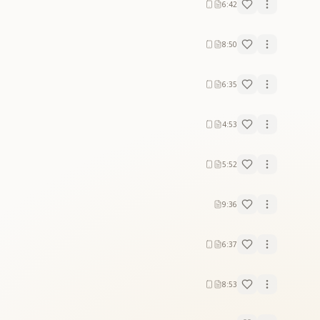
6:42
8:50
6:35
4:53
5:52
9:36
6:37
8:53