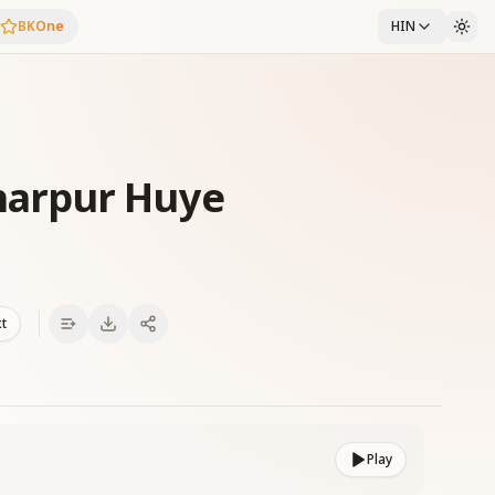
BKOne
HIN
arpur Huye
xt
Play