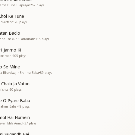
arna Dube • Tapasya
•
262
plays
शियां
Khol Ke Tune
rivartan
•
126
plays
ntan Badlo
ind Thakur • Parivartan
•
115
plays
1 Janmo Ki
Samarpan
•
105
plays
o Se Milne
ta Bhardwaj • Brahma Baba
•
89
plays
 Chala Ja Vatan
शियां
rishta
•
60
plays
e O Pyare Baba
Brahma Baba
•
48
plays
mol Hai Humein
eevan Mila Anmol
•
37
plays
tni Sugandh Hai