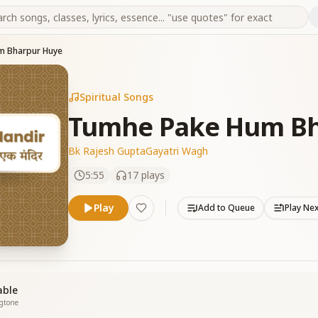
m Bharpur Huye
Spiritual Songs
Tumhe Pake Hum Bh
Bk Rajesh Gupta
Gayatri Wagh
5:55
17
plays
Play
Add to Queue
Play Ne
able
ngtone