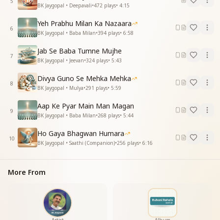
हमको बना रहे हो
5
BK Jaygopal • Deepavali
•
472
plays
•
4:15
अपने समान दानी
तुमसे मिली है बाबा राहे हमे रूहानी
Yeh Prabhu Milan Ka Nazaara
6
तुमसे मिली है बाबा राहे हमे रूहानी
BK Jaygopal • Baba Milan
•
394
plays
•
6:58
तुमसे मिली है बाबा राहे हमे रूहानी
Jab Se Baba Tumne Mujhe
तुमसे मिली है बाबा राहे हमे रूहानी
7
BK Jaygopal • Jeevan
•
324
plays
•
5:43
तुमसे मिली है बाबा राहे हमे रूहानी
—----------------------------------
Divya Guno Se Mehka Mehka
8
BK Jaygopal • Mulya
•
291
plays
•
5:59
Aap Ke Pyar Main Man Magan
9
BK Jaygopal • Baba Milan
•
268
plays
•
5:44
Ho Gaya Bhagwan Humara
10
BK Jaygopal • Saathi (Companion)
•
256
plays
•
6:16
More From