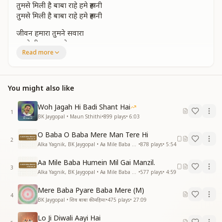
तुमसे मिली है बाबा राहे हमे रूहानी
तुमसे मिली है बाबा राहे हमे रूहानी
जीवन हमारा तुमने सवारा
तुमसे ही पाया हमने सहारा
Read more
अपना बनाए हमको
अपना बनाए हमको
मुरली तेरी सुहानी
तुमसे मिली है बाबा राहे हमे रूहानी
You might also like
तुमसे मिली है बाबा राहे हमे रूहानी
Woh Jagah Hi Badi Shant Hai
संगम का आया मौसम प्यारा
1
BK Jaygopal • Maun Sthithi
•
899
plays
•
6:03
फिर खिल गया है गुलशन हमारा
हर फूल देके खुशबू
O Baba O Baba Mere Man Tere Hi
2
हर फूल देके खुशबू
Alka Yagnik, BK Jaygopal • Aa Mile Baba Humein
•
878
plays
•
5:54
कहता तेरी कहानी
Aa Mile Baba Humein Mil Gai Manzil.
तुमसे मिली है बाबा राहे हमे रूहानी
3
Alka Yagnik, BK Jaygopal • Aa Mile Baba Humein
•
577
plays
•
4:59
तुमसे मिली है बाबा राहे हमे रूहानी
Mere Baba Pyare Baba Mere (M)
नयनों में अब तो स्वर्णिम नजारे
4
BK Jaygopal • शिव बाबा की महिमा
•
475
plays
•
27:09
सुख भरा जीवन चमके सितारे
हमको बना रहे हो
Lo Ji Diwali Aayi Hai