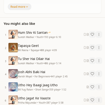
सौ हिमालयों से भी तुम बड़े हो।
Read more
सागर से भी तुम गहरे हो।।
तुम्हारे संकल्प हैं धधकते अँगारे।
बोल में तुम्हारे वरदानों के भंडारे।।
You might also like
उठो कुमारों, जागो कुमारों
Hum Shiv Ki Santan
अपने कर्मों को तुम सुधारों
1
Suresh Wadkar • Youth
•
193
plays
•
6:10
योग तुम्हारा जैसे कि दावानल।
Tapasya Geet
ज्वालामुखी से जलते तुम प्रबल।
2
BK Reena • Tapasya
•
488
plays
•
4:09
तूफानों में कश्ती को मोड़ दो।
Tu Sher Hai Dilair Hai
व्यर्थ की चट्टानों को तोड़ दो।।
3
Suresh Wadkar • Youth
•
486
plays
•
5:14
उठो कुमारों, जागो कुमारों
Josh Abhi Baki Hai
एक भगवान को तुम निहारों
4
Harish Moyal • For Beginners
•
441
plays
•
2:45
चेतना में हैं तुम्हारी चिंगारियाँ।
Utho Hey Baagi Jaag Utho
पार कर लो रास्ते की दुश्वारियाँ।।
5
BK Yug Ratan • Short Songs
•
359
plays
•
1:52
आसमानी बिजली-सी तुम्हारी चाल।
Utho Jagat Ke Vaaste
जीवन तुम्हारा गुलाब जैसा खुशहाल।।
6
Pritha Majumdar • Youth
•
287
plays
•
5:58