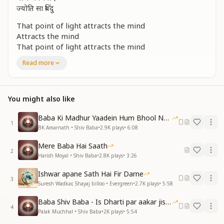
ज्योति सा बिंदु
That point of light attracts the mind
Attracts the mind
That point of light attracts the mind
It sparkles brightly within Brahma’s form
Read more
Like a jewel shining in the darkness
A jewel shining
That point of light
You might also like
उनके रूप को देखके दिल को राहत मिले
उनको पाकर के जन्मों की चाहत मिटे
Baba Ki Madhur Yaadein Hum Bhool Nahi Paate
1
देखे जो उनको एक नजर से
BK Amarnath • Shiv Baba
•
2.9K
plays
•
6:08
देखे जो उनको एक नजर से
Mere Baba Hai Saath
सुख से भरा रस फिर वहीं पाए
2
Harish Moyal • Shiv Baba
•
2.8K
plays
•
3:26
फिर वहीं पाए
ज्योति सा बिंदु
Ishwar apane Sath Hai Fir Darne
3
Suresh Wadkar, Shayaj billoo • Evergreen
•
2.7K
plays
•
5:58
By seeing His form, the heart finds comfort
By attaining Him, the longing of many births
Baba Shiv Baba - Is Dharti par aakar jisne
dissolves
4
Palak Muchhal • Shiv Baba
•
2K
plays
•
5:54
Whoever sees Him just once