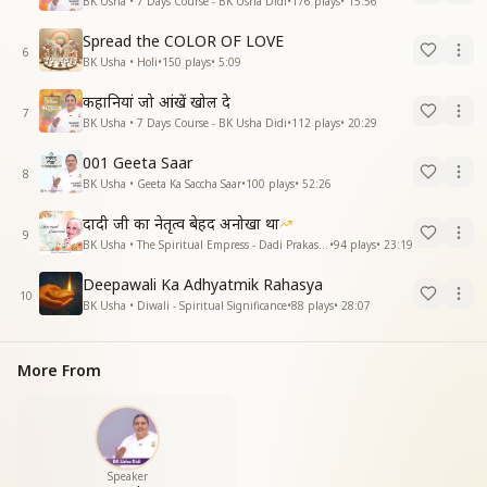
BK Usha • 7 Days Course - BK Usha Didi
•
176
plays
•
15:56
Spread the COLOR OF LOVE
6
BK Usha • Holi
•
150
plays
•
5:09
कहानियां जो आंखें खोल दे
7
BK Usha • 7 Days Course - BK Usha Didi
•
112
plays
•
20:29
001 Geeta Saar
8
BK Usha • Geeta Ka Saccha Saar
•
100
plays
•
52:26
दादी जी का नेतृत्व बेहद अनोखा था
9
BK Usha • The Spiritual Empress - Dadi Prakashmani
•
94
plays
•
23:19
Deepawali Ka Adhyatmik Rahasya
10
BK Usha • Diwali - Spiritual Significance
•
88
plays
•
28:07
More From
Speaker