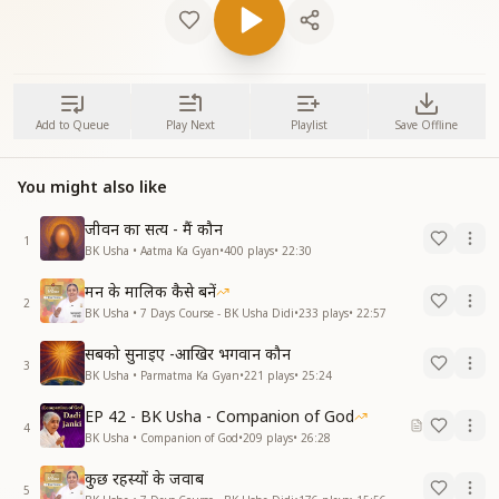
Add to Queue
Play Next
Playlist
Save Offline
You might also like
जीवन का सत्य - मैं कौन
1
BK Usha • Aatma Ka Gyan
•
400
plays
•
22:30
मन के मालिक कैसे बनें
2
BK Usha • 7 Days Course - BK Usha Didi
•
233
plays
•
22:57
सबको सुनाइए -आखिर भगवान कौन
3
BK Usha • Parmatma Ka Gyan
•
221
plays
•
25:24
EP 42 - BK Usha - Companion of God
4
BK Usha • Companion of God
•
209
plays
•
26:28
कुछ रहस्यों के जवाब
5