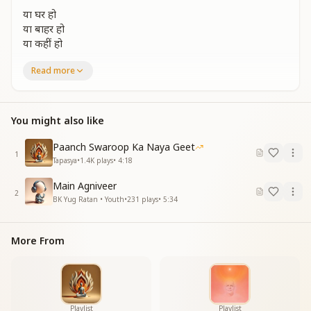
या घर हो
या बाहर हो
या कहीं हो
हर हालत में
Read more
बैठो याद में
प्यार दिल में
You might also like
धैर्य रखो
अडिग रहो
Paanch Swaroop Ka Naya Geet
मौन साधो
1
Tapasya
•
1.4K
plays
•
4:18
याद में लीन
Main Agniveer
बैठो हर दिन
2
BK Yug Ratan • Youth
•
231
plays
•
5:34
घंटे दो–तीन....
बीज को बोया
More From
प्यार से संजोया
संकल्प से उगाया
विघ्न हटा
अंकुर फूटा
अहंकार टूटा
Playlist
Playlist