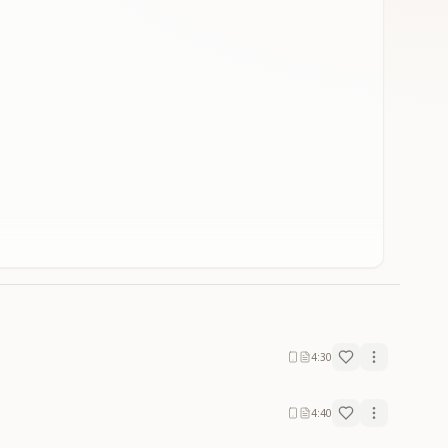
4:30
4:40