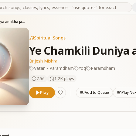
Ye Chamkili Duniya anokha jahan
Spiritual Songs
Ye Chamkili Duniya 
Brijesh Mishra
Vatan - Paramdham
Yog
Paramdham
7:56
1.2K
plays
Play
Add to Queue
Play Ne