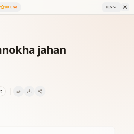
BKOne
HIN
anokha jahan
xt