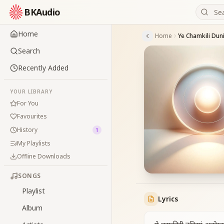
BKAudio
Home
Home
Search
Recently Added
YOUR LIBRARY
For You
Favourites
History
1
My Playlists
Offline Downloads
SONGS
Playlist
Lyrics
Album