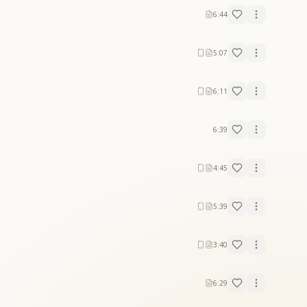
6:44
5:07
6:11
6:39
4:45
5:39
3:40
6:29