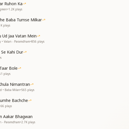
ar Ruhon Ka
 जहां
rgreen
•
1.2K
plays
ां
ान है जादू की नगरी तेरा आसमां
the Baba Tumse Milkar
1K
plays
है प्यारा
है प्यारा
 Ud Jaa Vatan Mein
ुम्हारा
y • Vatan - Paramdham
•
856
plays
 पर अनंत शक्तिवान
 Se Kahi Dur
 जहां
s
ां
ान है जादू की नगरी तेरा आसमां
Taar Bole
61
plays
Khula Nimantran
d • Baba Milan
•
565
plays
Tumhe Bachche
166
plays
in Aakar Bhagwan
an - Paramdham
•
2.7K
plays