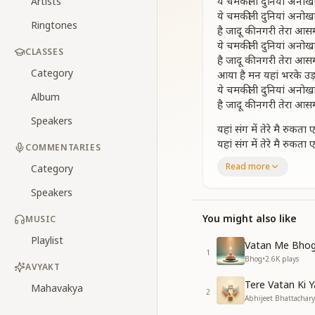
ये चमकीली दुनियां अनोखा
Artists
ये चमकीली दुनियां अनोखा
Ringtones
है जादू की नगरी तेरा आसम
ये चमकीली दुनियां अनोखा
CLASSES
है जादू की नगरी तेरा आसम
Category
आया है मन यहां भरके उड़
ये चमकीली दुनियां अनोखा
Album
है जादू की नगरी तेरा आसम
Speakers
यहां संग में तेरे मै रुकता 
यहां संग में तेरे मै रुकता 
COMMENTARIES
वतन से तुम्हारें न जाना है 
Read more
Category
हो रहा है अनुभव हो रहा 
यहां सत्य स्वमान
Speakers
ये चमकीली दुनियां अनोखा
है जादू की नगरी तेरा आसम
You might also like
MUSIC
आया है मन यहां भरके उड़
Playlist
Vatan Me Bhog
1
सब रूहें है यहां पर अमूल
Bhog
•
2.6K
plays
AVYAKT
सब रूहें है यहां पर अमूल
Tere Vatan Ki 
निरंतर प्रकाशित ये तेरा 
Mahavakya
2
Abhijeet Bhattacharya
मै भी हु यहां पर मै भी हु 