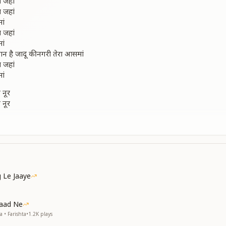
 जहां
 जहां
ां
 जहां
ां
ान है जादू की नगरी तेरा आसमां
 जहां
ां
ए नूर
ए नूर
दूर
है अनुभव
 जहां
ां
ान है जादू की नगरी तेरा आसमां
 Le Jaaye
्य रतन
्य रतन
Yaad Ne
वतन
 • Farishta
•
1.2K
plays
यहां पर