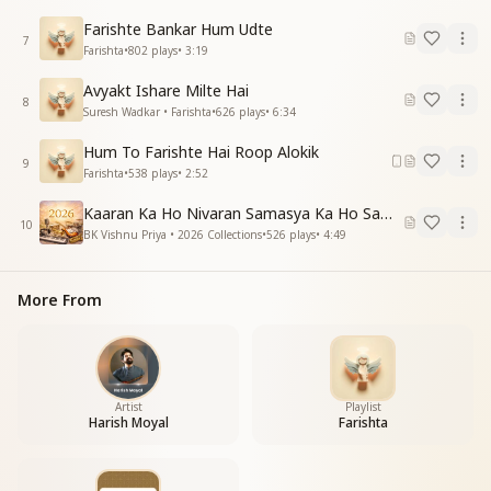
ये फरिश्ते जो जमी पे उतरे तारे है
Farishte Bankar Hum Udte
ये रूहानी अंजुमन न्यारे नजारे है
7
Farishta
•
802
plays
•
3:19
ये फरिश्ते जो जमी पे उतरे तारे है
ये उतरे तारे कितने प्यारे कितने प्यारे है
Avyakt Ishare Milte Hai
8
ये फरिश्ते जो जमी पे उतरे तारे है
Suresh Wadkar • Farishta
•
626
plays
•
6:34
ये फरिश्ते जो जमी पे उतरे तारे है
Hum To Farishte Hai Roop Alokik
_
_
_
_
_
_
_
_
_
__
9
Farishta
•
538
plays
•
2:52
Kaaran Ka Ho Nivaran Samasya Ka Ho Samadhan
10
BK Vishnu Priya • 2026 Collections
•
526
plays
•
4:49
More From
Artist
Playlist
Harish Moyal
Farishta