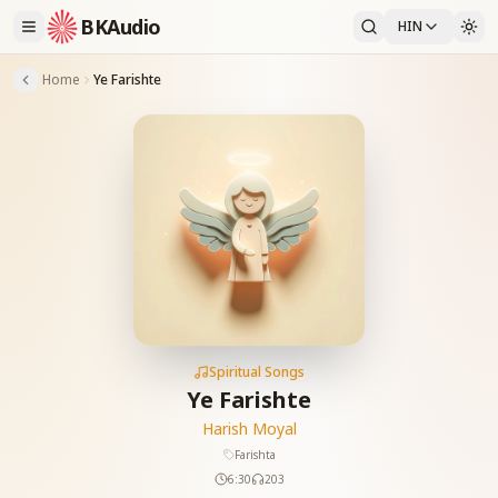
BKAudio
HIN
Home
Ye Farishte
Spiritual Songs
Ye Farishte
Harish Moyal
Farishta
6:30
203