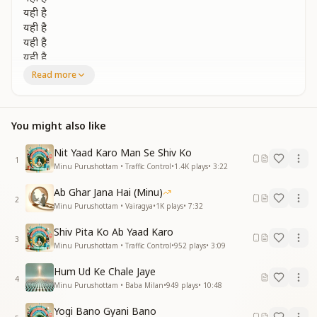
यही है
यही है
यही है
यही है
Read more
ये संगम के युग युग में सृष्टि पे आता
ये पतितो को पावन बनाकर है जाता
ये सबका है राही सभीका विधाता
You might also like
यही है
यही है
Nit Yaad Karo Man Se Shiv Ko
यही है
1
Minu Purushottam • Traffic Control
•
1.4K
plays
•
3:22
यही है
यही है
Ab Ghar Jana Hai (Minu)
यही है
2
Minu Purushottam • Vairagya
•
1K
plays
•
7:32
ये सागर गुणों का खजाने लुटाता
Shiv Pita Ko Ab Yaad Karo
ये निर्धन को है ताजधारी बनाता
3
Minu Purushottam • Traffic Control
•
952
plays
•
3:09
ये मैं पन को मिटाता वैकुंठ दिलाता
यही है
Hum Ud Ke Chale Jaye
4
यही है
Minu Purushottam • Baba Milan
•
949
plays
•
10:48
यही है
Yogi Bano Gyani Bano
यही है