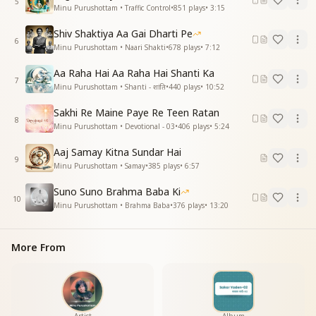
5
Minu Purushottam • Traffic Control
•
851
plays
•
3:15
यही है
यही है
Shiv Shaktiya Aa Gai Dharti Pe
6
Minu Purushottam • Naari Shakti
•
678
plays
•
7:12
यू ब्रम्हा वा विष्णु शंकर के अब्बा
ये भक्तो के भगवान बच्चो के बाबा
Aa Raha Hai Aa Raha Hai Shanti Ka
ये मम्मा के बाबा ये बाबा के बाबा
7
Minu Purushottam • Shanti - शांति
•
440
plays
•
10:52
यही है
यही है
Sakhi Re Maine Paye Re Teen Ratan
8
यही है
Minu Purushottam • Devotional - 03
•
406
plays
•
5:24
यही है
Aaj Samay Kitna Sundar Hai
यही है
9
Minu Purushottam • Samay
•
385
plays
•
6:57
यही है
Suno Suno Brahma Baba Ki
ये ज्योति सा बिंदु ये दिव्य सितारा
10
Minu Purushottam • Brahma Baba
•
376
plays
•
13:20
ये कितना है सुंदर ये कितना है प्यारा
ये सबसे है न्यारा सभिका है सहारा
दिलो जान की राहत ये आंखो का तारा
More From
यही है
यही है
यही है
यही है
यही है