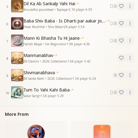
ये सबसे सुहाने पल है जिंदगी के
Dil Ka Ab Sankalp Yahi Hai
मिलन सिंधु में जब समाये हुए हैं समाये हुए हैं
5
Anuradha paundwal • Tapasya
•
2.1K
plays
•
6:59
जमाना तो क्या तेरी यादों में भगवन
ये तन मन भी अपना भुलाए हुए हैं भुलाए हुए हैं
Baba Shiv Baba - Is Dharti par aakar jisne
6
ये सबसे सुहाने पल है जिंदगी के
Palak Muchhal • Shiv Baba
•
2K
plays
•
5:54
Mann Ki Bhasha Tu Hi Jaane
7
Harish Moyal • For Beginners
•
1.9K
plays
•
4:36
Manmanabhav
8
BK Damini • 2026 Collections
•
1.6K
plays
•
5:42
Shivmanabhava
9
BK Sarda Nath • 2026 Collections
•
1.5K
plays
•
6:24
Tum To Yahi Kahi Baba
10
Sakar Sang
•
1.5K
plays
•
5:29
More From