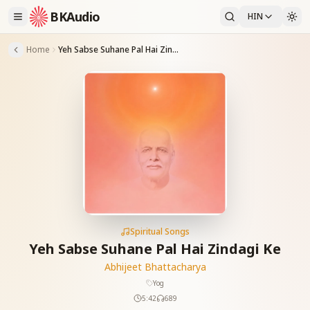
BKAudio
HIN
Home
Yeh Sabse Suhane Pal Hai Zindagi Ke
Spiritual Songs
Yeh Sabse Suhane Pal Hai Zindagi Ke
Abhijeet Bhattacharya
Yog
5:42
689