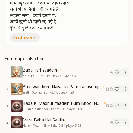
गगन झुक गया... वक्त भी ठहरा ठहरा
जमी भी ये जैसी जमी रह गई है
रूहानी समा... देखते देखते ये...
आंखें खुली थी खुली रह गई है
दृष्टि से सृष्टि बदलकर हमारी
सितारों से दामन सजाये हुए हैं सजाये हुए हैं
Read more
ये सबसे सुहाने पल है जिंदगी के
घड़ी ये बड़ी 100 बरस की उमर से
होते निहाल तेरी जब नजर से
You might also like
ये जादू नहीं तो भला और क्या है
की मिलते उधर हम गुजरते जिधर से
Baba Teri Yaadein
1
हम खो गए हैं नयन में तुम्हारे
BK Hansi • Love - Prem
•
3.7K
plays
•
6:59
जो चित को हमारे चुराए हुए हैं चुराए हुए हैं
Bhagwan Meri Naiya us Paar Lagayenge
ये सबसे सुहाने पल है जिंदगी के
2
Saathi (Companion)
•
3.1K
plays
•
4:20
सितारों से आगे ये कैसा जहां है बहुत दूर तक रोशनी रोशनी है
Baba Ki Madhur Yaadein Hum Bhool Nahi Paate
ये परियों की नगरी फरिश्तों की दुनिया
3
BK Amarnath • Shiv Baba
•
2.9K
plays
•
6:08
अनोखी यहां चांदनी चांदनी है
कभी कान में गुजंती है मुरलिया
Mere Baba Hai Saath
कभी सामने जैसे आए हुए हैं आए हुए हैं
4
Harish Moyal • Shiv Baba
•
2.8K
plays
•
3:26