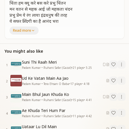
चिंता हम क्यू करे बस करे प्रभु चिंतन
मन वतन से महक आई जो महकता चंदन
प्रभु प्रेम ये रंग लाया इंद्रधनुष की तरह
ये सफर जिंदगी का है आनंद भरा
संग है प्रभु मेरे अब सरगम की तरह
Read more
है हसीन लगे हर मंजर मुझे
हो गया अपना गगन हो गयी अपनी धरा
बेहद का सुख पाए पल भरकी यादों में
You might also like
हर सास मुस्कुराए बस उसकी बातो में
तनिक ना फिक्र ना तो रंज गम जरा
Suni Thi Raah Meri
1
है सफर जिंदगी का है आनंद भरा
Padam Kumar • Ruhani Safar (Gazal)
•
21
plays
•
5:25
संग है प्रभु मेरे अब सरगम की तरह
Ud Ke Vatan Main Aa Jao
है हसीन लगे हर मंजर मुझे
2
Padam Kumar • Tera Ehsan O Baba
•
17
plays
•
4:18
हो गया अपना गगन हो गयी अपनी धरा
Main Bhul Jaun Khuda Ko
3
Padam Kumar • Ruhani Safar (Gazal)
•
15
plays
•
4:41
Ae Khuda Teri Hum Par
4
Padam Kumar • Ruhani Safar (Gazal)
•
11
plays
•
4:42
Uataar Lu Dil Main