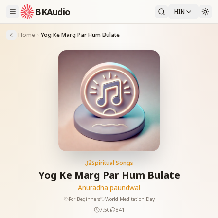
BKAudio
HIN
Home
Yog Ke Marg Par Hum Bulate
Spiritual Songs
Yog Ke Marg Par Hum Bulate
Anuradha paundwal
For Beginners
World Meditation Day
7:50
841