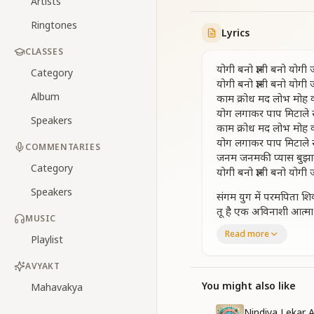
Artists
Ringtones
Lyrics
CLASSES
योगी बनो ज्ञानी बनो योगी 
Category
योगी बनो ज्ञानी बनो योगी 
Album
काम क्रोध मद लोभ मोह
योग लगाकर पाप मिटाले स
Speakers
काम क्रोध मद लोभ मोह
योग लगाकर पाप मिटाले स
COMMENTARIES
जनम जनमकी प्यास बुझ
Category
योगी बनो ज्ञानी बनो योगी 
Speakers
संगम युग में परमपिता शि
तू है एक अविनाशी आत्मा
MUSIC
संगम युग में परमपिता शि
Read more
Playlist
तू है एक अविनाशी आत्मा
सुख शांति और पावनता 
AVYAKT
योगी बनो ज्ञानी बनो योगी 
You might also like
Mahavakya
परमधाम से आए है शिव ब्
Nindiya Lekar 