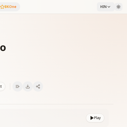
BKOne
HIN
no
xt
Play