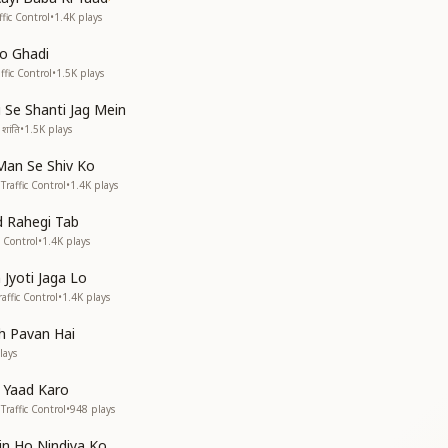
ा जन्मसिद्ध अधिकार
ffic Control
•
1.4K
plays
रम्हा तन आधार
ा जन्मसिद्ध अधिकार
o Ghadi
fic Control
•
1.5K
plays
ही ज्ञान का सार
i Se Shanti Jag Mein
जीवन है प्यारा
शांति
•
1.5K
plays
Man Se Shiv Ko
raffic Control
•
1.4K
plays
-----------------------
d Rahegi Tab
 Control
•
1.4K
plays
Jyoti Jaga Lo
affic Control
•
1.4K
plays
h Pavan Hai
lays
b Yaad Karo
raffic Control
•
948
plays
in Ho Nindiya Ko