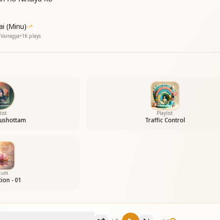
ai (Minu)
Vairagya
•
1K
plays
tist
Playlist
rushottam
Traffic Control
bum
ion - 01