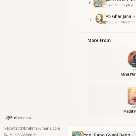
9
Children
•
671
plays
Ab Ghar Jana H
10
Minu Purushottam • 
More From
Ar
Minu Pu
Al
Meditat
Preferences
contact@brahmakumaris.com
Yogi Bano Gyani Bano
+91 9888588815