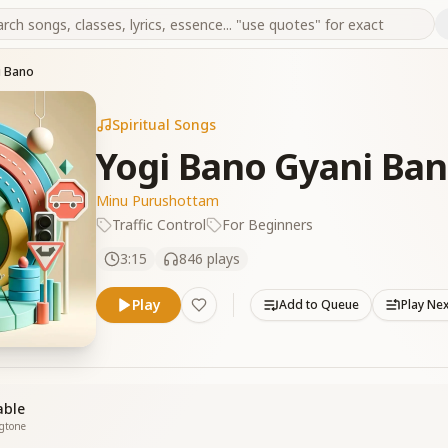
i Bano
Spiritual Songs
Yogi Bano Gyani Ba
Minu Purushottam
Traffic Control
For Beginners
3:15
846
plays
Play
Add to Queue
Play Ne
able
ngtone