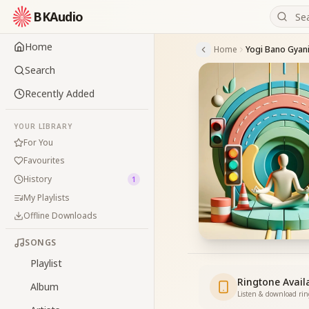
BKAudio
Home
Home
Yogi Bano Gyan
Search
Recently Added
YOUR LIBRARY
For You
Favourites
History
1
My Playlists
Offline Downloads
SONGS
Playlist
Ringtone Avail
Album
Listen & download ri