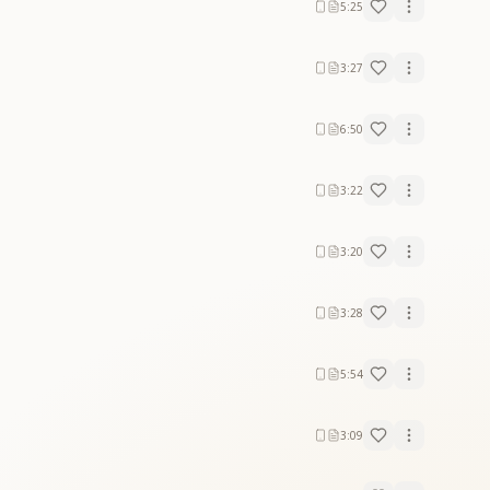
5:25
3:27
6:50
3:22
3:20
3:28
5:54
3:09