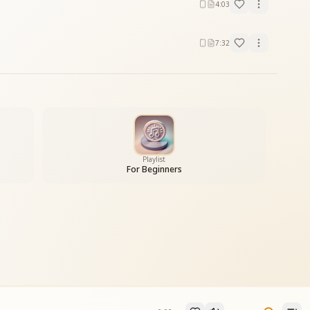
4:03
7:32
Playlist
For Beginners