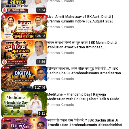
Brahma Kumaris
14:23
Live: Amrit Mahotsav of BK Aarti Didi Ji |
Brahma Kumaris Indore | 02 August 2026
Brahma Kumaris
4:26:12
जीवन के सभी विघ्नों का मूल कारण | BK Mohini Didi Ji
#solution #motivation #mindset
#meditation
Brahma Kumaris
19:56
डिजिटल महाभारत: अपने भीतर का युद्ध कैसे जीतें....? | BK
Sachin Bhai Ji #brahmakumaris #meditation
Brahma Kumaris
2:27:46
Meditune – Friendship Day | Rajyoga
Meditation with BK Ritu | Short Talk & Guided
Meditation
Brahma Kumaris
5:22
भगवान से दोबारा प्रेम कैसे करें..? | BK Sachin Bhai Ji
#meditation #brahmakumaris #bksachinbhai