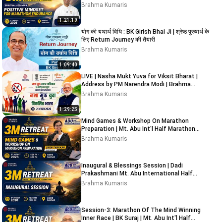
Marathon 2026
Brahma Kumaris
1:21:19
योग की यथार्थ विधि : BK Girish Bhai Ji | श्रेष्ठ पुरुषार्थ के
लिए Return Journey की तैयारी
Brahma Kumaris
1:09:40
LIVE | Nasha Mukt Yuva for Viksit Bharat |
Address by PM Narendra Modi | Brahma
Kumaris - Abu Road
Brahma Kumaris
1:29:25
Mind Games & Workshop On Marathon
Preparation | Mt. Abu Int'l Half Marathon
2026
Brahma Kumaris
Inaugural & Blessings Session | Dadi
Prakashmani Mt. Abu International Half
Marathon 2026
Brahma Kumaris
Session-3: Marathon Of The Mind Winning
Inner Race | BK Suraj | Mt. Abu Int'l Half