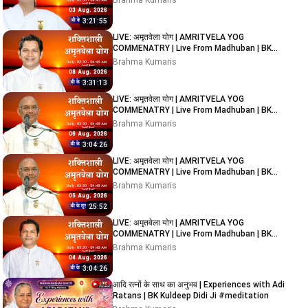
Brahma Kumaris
3:21:55
LIVE: अमृतवेला योग | AMRITVELA YOG
COMMENATRY | Live From Madhuban | BK
Rupesh Bhai Ji | 08/08/2026
Brahma Kumaris
3:31:13
LIVE: अमृतवेला योग | AMRITVELA YOG
COMMENATRY | Live From Madhuban | BK
Suraj Bhai Ji | 06/08/2026
Brahma Kumaris
3:04:26
LIVE: अमृतवेला योग | AMRITVELA YOG
COMMENATRY | Live From Madhuban | BK
Suraj Bhai Ji | 05/08/2026
Brahma Kumaris
25:52
LIVE: अमृतवेला योग | AMRITVELA YOG
COMMENATRY | Live From Madhuban | BK
Rupesh Bhai Ji | 04/08/2026
Brahma Kumaris
3:04:26
आदि रत्नों के साथ का अनुभव | Experiences with Adi
Ratans | BK Kuldeep Didi Ji #meditation