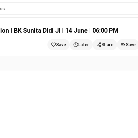
 Didi Ji | 14 June | 06:00 PM
tation | BK Sunita Didi Ji | 14 June | 06:00 PM
Save
Later
Share
Save