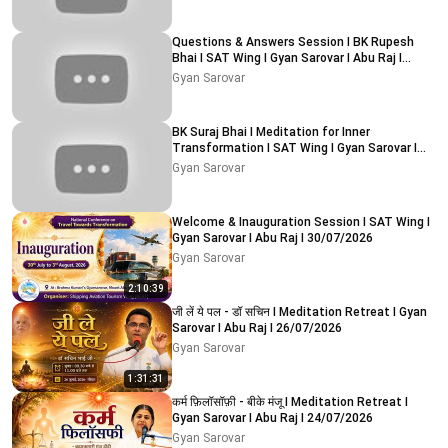
Questions & Answers Session I BK Rupesh
Bhai I SAT Wing I Gyan Sarovar I Abu Raj I
02/08/2026
Gyan Sarovar
BK Suraj Bhai I Meditation for Inner
Transformation I SAT Wing I Gyan Sarovar I
Abu Raj I 01/08/2026
Gyan Sarovar
Welcome & Inauguration Session I SAT Wing I
Gyan Sarovar I Abu Raj I 30/07/2026
Gyan Sarovar
2:10:39
जी लें ये पल - डॉ सचिन I Meditation Retreat I Gyan
Sarovar I Abu Raj I 26/07/2026
Gyan Sarovar
1:31:31
कर्म फ़िलॉसॉफ़ी - बीके मंजू I Meditation Retreat I
Gyan Sarovar I Abu Raj I 24/07/2026
Gyan Sarovar