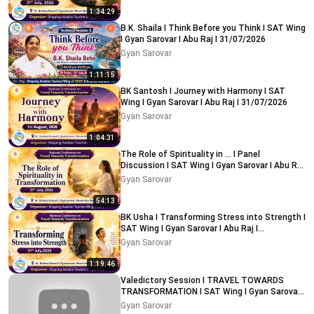
1:34:29
B.K. Shaila I Think Before you Think I SAT Wing
I Gyan Sarovar I Abu Raj I 31/07/2026
Gyan Sarovar
1:11:15
BK Santosh I Journey with Harmony I SAT
Wing I Gyan Sarovar I Abu Raj I 31/07/2026
Gyan Sarovar
1:04:31
The Role of Spirituality in ... I Panel
Discussion I SAT Wing I Gyan Sarovar I Abu Raj
I 31/07/2026
Gyan Sarovar
54:13
BK Usha I Transforming Stress into Strength I
SAT Wing I Gyan Sarovar I Abu Raj I
31/07/2026
Gyan Sarovar
1:19:46
Valedictory Session I TRAVEL TOWARDS
TRANSFORMATION I SAT Wing I Gyan Sarovar I
Abu Raj I 02/08/2026
Gyan Sarovar