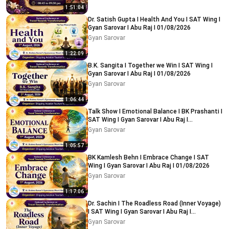
1:51:04
Dr. Satish Gupta I Health And You I SAT Wing I
Gyan Sarovar I Abu Raj I 01/08/2026
Gyan Sarovar
1:22:09
B.K. Sangita I Together we Win I SAT Wing I
Gyan Sarovar I Abu Raj I 01/08/2026
Gyan Sarovar
1:06:44
Talk Show I Emotional Balance I BK Prashanti I
SAT Wing I Gyan Sarovar I Abu Raj I
01/08/2026
Gyan Sarovar
1:05:57
BK Kamlesh Behn I Embrace Change I SAT
Wing I Gyan Sarovar I Abu Raj I 01/08/2026
Gyan Sarovar
1:17:06
Dr. Sachin I The Roadless Road (Inner Voyage)
I SAT Wing I Gyan Sarovar I Abu Raj I
31/07/2026
Gyan Sarovar