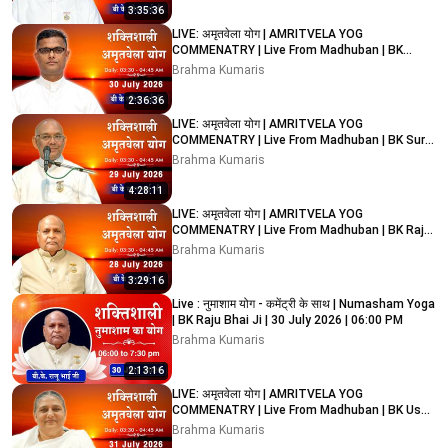
3:35:36
LIVE: अमृतवेला योग | AMRITVELA YOG
COMMENATRY | Live From Madhuban | BK
Sachin Bhai Ji | 30/07/2026
Brahma Kumaris
2:36:36
LIVE: अमृतवेला योग | AMRITVELA YOG
COMMENATRY | Live From Madhuban | BK Suraj
Bhai Ji | 29/07/2026
Brahma Kumaris
4:28:11
LIVE: अमृतवेला योग | AMRITVELA YOG
COMMENATRY | Live From Madhuban | BK Raju
Bhai Ji | 28/07/2026
Brahma Kumaris
3:29:16
Live : नुमाशाम योग - कमेंट्री के साथ | Numasham Yoga
| BK Raju Bhai Ji | 30 July 2026 | 06:00 PM
Brahma Kumaris
2:13:16
LIVE: अमृतवेला योग | AMRITVELA YOG
COMMENATRY | Live From Madhuban | BK Usha
Didi Ji | 31/07/2026
Brahma Kumaris