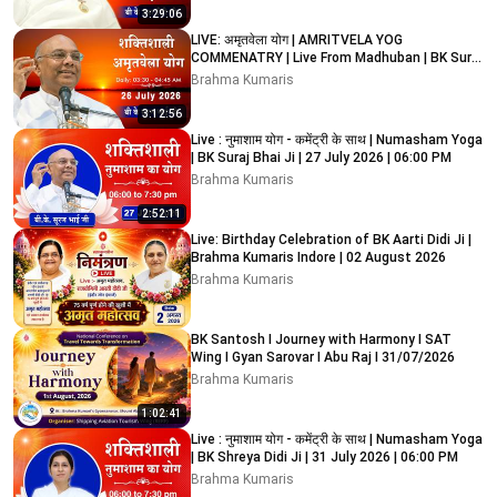
3:29:06
LIVE: अमृतवेला योग | AMRITVELA YOG
COMMENATRY | Live From Madhuban | BK Suraj
Bhai Ji | 26 July 2026
Brahma Kumaris
3:12:56
Live : नुमाशाम योग - कमेंट्री के साथ | Numasham Yoga
| BK Suraj Bhai Ji | 27 July 2026 | 06:00 PM
Brahma Kumaris
2:52:11
Live: Birthday Celebration of BK Aarti Didi Ji |
Brahma Kumaris Indore | 02 August 2026
Brahma Kumaris
BK Santosh I Journey with Harmony I SAT
Wing I Gyan Sarovar I Abu Raj I 31/07/2026
Brahma Kumaris
1:02:41
Live : नुमाशाम योग - कमेंट्री के साथ | Numasham Yoga
| BK Shreya Didi Ji | 31 July 2026 | 06:00 PM
Brahma Kumaris