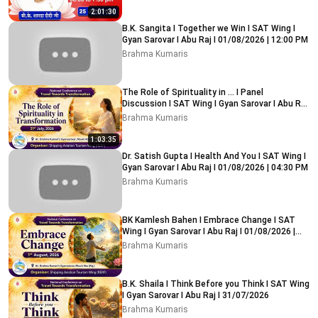
2:01:30
B.K. Sangita I Together we Win I SAT Wing I
Gyan Sarovar I Abu Raj I 01/08/2026 | 12:00 PM
Brahma Kumaris
The Role of Spirituality in ... I Panel
Discussion I SAT Wing I Gyan Sarovar I Abu Raj
I 31/07/2026
Brahma Kumaris
1:03:35
Dr. Satish Gupta I Health And You I SAT Wing I
Gyan Sarovar I Abu Raj I 01/08/2026 | 04:30 PM
Brahma Kumaris
BK Kamlesh Bahen I Embrace Change I SAT
Wing I Gyan Sarovar I Abu Raj I 01/08/2026 |
09:15 AM
Brahma Kumaris
B.K. Shaila I Think Before you Think I SAT Wing
I Gyan Sarovar I Abu Raj I 31/07/2026
Brahma Kumaris