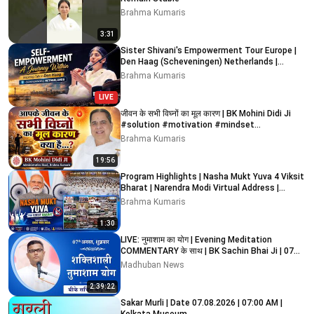
Brahma Kumaris
3:31
Sister Shivani's Empowerment Tour Europe |
Den Haag (Scheveningen) Netherlands |
Highlights
Brahma Kumaris
LIVE
जीवन के सभी विघ्नों का मूल कारण | BK Mohini Didi Ji
#solution #motivation #mindset
#meditation
Brahma Kumaris
19:56
Program Highlights | Nasha Mukt Yuva 4 Viksit
Bharat | Narendra Modi Virtual Address |
BrahmaKumaris
Brahma Kumaris
1:30
LIVE: नुमाशाम का योग | Evening Meditation
COMMENTARY के साथ | BK Sachin Bhai Ji | 07
August 2026
Madhuban News
2:39:22
Sakar Murli | Date 07.08.2026 | 07:00 AM |