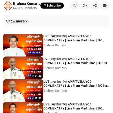
Brahma Kumaris
Subscribe
645K
subscribers
Show more
Related videos
LIVE: अमृतवेला योग | AMRITVELA YOG
COMMENATRY | Live From Madhuban | BK
Rupesh Bhai Ji | 08/08/2026
Brahma Kumaris
LIVE: अमृतवेला योग | AMRITVELA YOG
COMMENATRY | Live From Madhuban | BK Suraj
Bhai Ji | 06/08/2026
Brahma Kumaris
3:04:26
LIVE: अमृतवेला योग | AMRITVELA YOG
COMMENATRY | Live From Madhuban | BK Suraj
Bhai Ji | 05/08/2026
Brahma Kumaris
25:52
LIVE: अमृतवेला योग | AMRITVELA YOG
COMMENATRY | Live From Madhuban | BK
Rupesh Bhai Ji | 04/08/2026