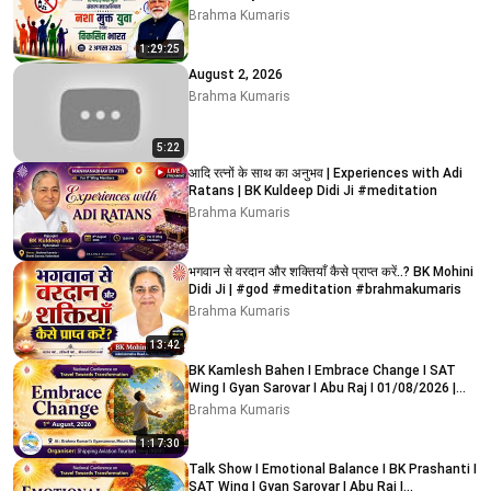
Kumaris - Abu Road
Brahma Kumaris
1:29:25
August 2, 2026
Brahma Kumaris
5:22
आदि रत्नों के साथ का अनुभव | Experiences with Adi
Ratans | BK Kuldeep Didi Ji #meditation
Brahma Kumaris
भगवान से वरदान और शक्तियाँ कैसे प्राप्त करें..? BK Mohini
Didi Ji | #god #meditation #brahmakumaris
Brahma Kumaris
13:42
BK Kamlesh Bahen I Embrace Change I SAT
Wing I Gyan Sarovar I Abu Raj I 01/08/2026 |
09:15 AM
Brahma Kumaris
1:17:30
Talk Show I Emotional Balance I BK Prashanti I
SAT Wing I Gyan Sarovar I Abu Raj I