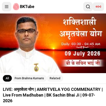
BKTube
LIVE: अमृतवेला योग | AMRITVELA YOG COMMENATRY | Live From M
All
From Brahma Kumaris
Related
LIVE: अमृतवेला योग | AMRITVELA YOG COMMENATRY |
Live From Madhuban | BK Sachin Bhai Ji | 09-07-
2026