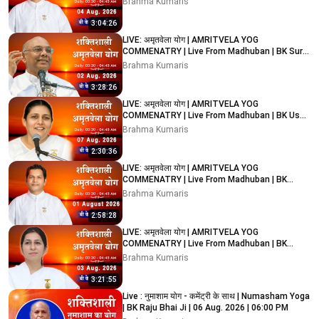
Brahma Kumaris
3:04:26
LIVE: अमृतवेला योग | AMRITVELA YOG
COMMENATRY | Live From Madhuban | BK Suraj
Bhai Ji | 02/08/2026
Brahma Kumaris
3:28:26
LIVE: अमृतवेला योग | AMRITVELA YOG
COMMENATRY | Live From Madhuban | BK Usha
Didi Ji | 07/08/2026
Brahma Kumaris
2:30:36
LIVE: अमृतवेला योग | AMRITVELA YOG
COMMENATRY | Live From Madhuban | BK
Rupesh Bhai Ji | 01/08/2026
Brahma Kumaris
2:58:28
LIVE: अमृतवेला योग | AMRITVELA YOG
COMMENATRY | Live From Madhuban | BK
Shreya Didi Ji | 03/08/2026
Brahma Kumaris
3:21:55
Live : नुमाशाम योग - कमेंट्री के साथ | Numasham Yoga
| BK Raju Bhai Ji | 06 Aug. 2026 | 06:00 PM