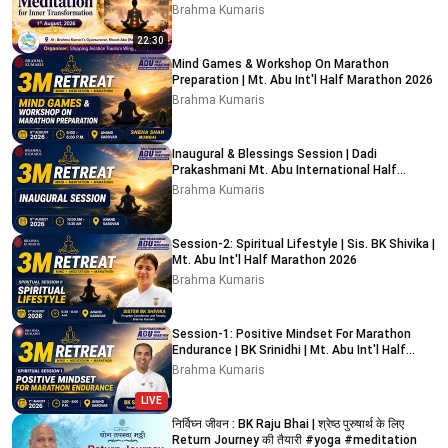
Abu Raj I 01/08/2026
Brahma Kumaris
22:30
Mind Games & Workshop On Marathon
Preparation | Mt. Abu Int'l Half Marathon 2026
Brahma Kumaris
Inaugural & Blessings Session | Dadi
Prakashmani Mt. Abu International Half
Marathon 2026
Brahma Kumaris
Session-2: Spiritual Lifestyle | Sis. BK Shivika |
Mt. Abu Int'l Half Marathon 2026
Brahma Kumaris
Session-1: Positive Mindset For Marathon
Endurance | BK Srinidhi | Mt. Abu Int'l Half
Marathon 2026
Brahma Kumaris
LIVE
निर्विघ्न जीवन : BK Raju Bhai | श्रेष्ठ पुरुषार्थ के लिए
Return Journey की तैयारी #yoga #meditation