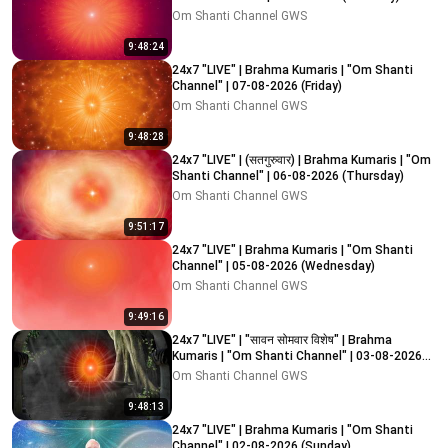
Om Shanti Channel GWS
9:48:24
24x7 "LIVE" | Brahma Kumaris | "Om Shanti
Channel" | 07-08-2026 (Friday)
Om Shanti Channel GWS
9:48:28
24x7 "LIVE" | (सतगुरुवार) | Brahma Kumaris | "Om
Shanti Channel" | 06-08-2026 (Thursday)
Om Shanti Channel GWS
9:51:17
24x7 "LIVE" | Brahma Kumaris | "Om Shanti
Channel" | 05-08-2026 (Wednesday)
Om Shanti Channel GWS
9:49:16
24x7 "LIVE" | "सावन सोमवार विशेष" | Brahma
Kumaris | "Om Shanti Channel" | 03-08-2026
(Monday)
Om Shanti Channel GWS
9:48:13
24x7 "LIVE" | Brahma Kumaris | "Om Shanti
Channel" | 02-08-2026 (Sunday)