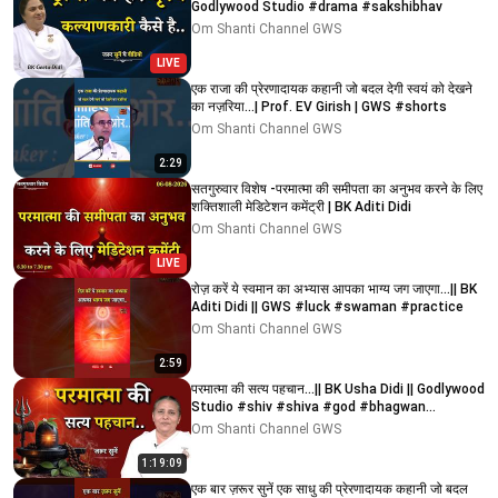
Godlywood Studio #drama #sakshibhav
Om Shanti Channel GWS
LIVE
एक राजा की प्रेरणादायक कहानी जो बदल देगी स्वयं को देखने
का नज़रिया...| Prof. EV Girish | GWS #shorts
Om Shanti Channel GWS
2:29
सतगुरुवार विशेष -परमात्मा की समीपता का अनुभव करने के लिए
शक्तिशाली मेडिटेशन कमेंट्री | BK Aditi Didi
Om Shanti Channel GWS
LIVE
रोज़ करें ये स्वमान का अभ्यास आपका भाग्य जग जाएगा...|| BK
Aditi Didi || GWS #luck #swaman #practice
Om Shanti Channel GWS
2:59
परमात्मा की सत्य पहचान...|| BK Usha Didi || Godlywood
Studio #shiv #shiva #god #bhagwan
#paramatma
Om Shanti Channel GWS
1:19:09
एक बार ज़रूर सुनें एक साधु की प्रेरणादायक कहानी जो बदल