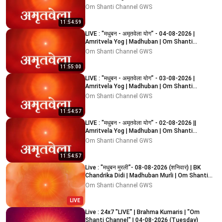
Channel
Om Shanti Channel GWS
11:54:59
LIVE : "मधुबन - अमृतवेला योग" - 04-08-2026 |
Amritvela Yog | Madhuban | Om Shanti
Channel
Om Shanti Channel GWS
11:55:00
LIVE : "मधुबन - अमृतवेला योग" - 03-08-2026 |
Amritvela Yog | Madhuban | Om Shanti
Channel
Om Shanti Channel GWS
11:54:57
LIVE : "मधुबन - अमृतवेला योग" - 02-08-2026 ||
Amritvela Yog | Madhuban | Om Shanti
Channel
Om Shanti Channel GWS
11:54:57
Live : "मधुबन मुरली"- 08-08-2026 (शनिवार) | BK
Chandrika Didi | Madhuban Murli | Om Shanti
Channel
Om Shanti Channel GWS
LIVE
Live : 24x7 "LIVE" | Brahma Kumaris | "Om
Shanti Channel" | 04-08-2026 (Tuesday)