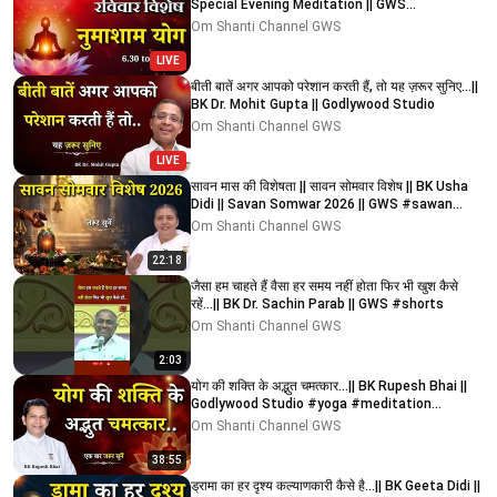
Special Evening Meditation || GWS
#numashamyog #yoga
Om Shanti Channel GWS
LIVE
बीती बातें अगर आपको परेशान करती हैं, तो यह ज़रूर सुनिए...||
BK Dr. Mohit Gupta || Godlywood Studio
Om Shanti Channel GWS
LIVE
सावन मास की विशेषता || सावन सोमवार विशेष || BK Usha
Didi || Savan Somwar 2026 || GWS #sawan
#bkusha
Om Shanti Channel GWS
22:18
जैसा हम चाहते हैं वैसा हर समय नहीं होता फिर भी खुश कैसे
रहें...|| BK Dr. Sachin Parab || GWS #shorts
Om Shanti Channel GWS
2:03
योग की शक्ति के अद्भुत चमत्कार...|| BK Rupesh Bhai ||
Godlywood Studio #yoga #meditation
#powerful
Om Shanti Channel GWS
38:55
ड्रामा का हर दृश्य कल्याणकारी कैसे है...|| BK Geeta Didi ||