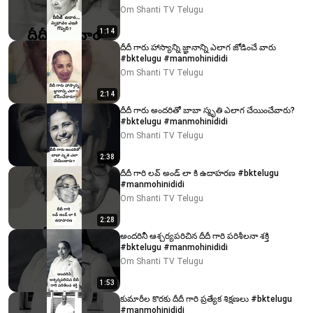
Om Shanti TV Telugu
1:14
దీదీ గారు హాస్యాన్ని జ్ఞానాన్ని ఎలాగ జోడించే వారు
#bktelugu #manmohinididi
Om Shanti TV Telugu
2:14
దీదీ గారు అందరితో బాబా స్మృతి ఎలాగ చేయించేవారు?
#bktelugu #manmohinididi
Om Shanti TV Telugu
2:38
దీదీ గారి లవ్ అండ్ లా కి ఉదాహరణ #bktelugu
#manmohinididi
Om Shanti TV Telugu
2:28
అందరినీ ఆశ్చర్యపరిచిన దీదీ గారి పరిశీలనా శక్తి
#bktelugu #manmohinididi
Om Shanti TV Telugu
1:53
కుమారీల కొరకు దీదీ గారి ప్రత్యేక శిక్షణలు #bktelugu
#manmohinididi