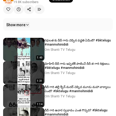
19.8K
subscribers
Show more
Related videos
సఫలత కు దీదీ గారు చెప్పిన పద్ధతి ఏమిటి? #bktelugu
#manmohinididi
Om Shanti TV Telugu
1:40
మోహిని దీదీ గారు ఇప్పటికీ పాటించే దీదీ జి గారి శిక్షణలు.
#bktelugu #manmohinididi
Om Shanti TV Telugu
1:31
దీదీ గారి తల్లి క్వీన్ మదర్ చెప్పిన మూడు మహా వాక్యాలు
ఏంటి? #bktelugu #manmohinididi
Om Shanti TV Telugu
1:14
దీదీ గారి ఉదార స్వభావం ఎంత గొప్పది? #bktelugu
#manmohinididi