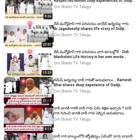
Respected Mohini Didiji experiences of Didiji
#bktelugu
Om Shanti TV Telugu
8:06
దీదీ మన్మోహిని గారి పరిచయం జగదీశ్ అన్నయ్య గారు
Br.Jagadeeshji shares life story of Didiji
#bktelugu
Om Shanti TV Telugu
23:01
దీదీ మన్మోహిని గారి పరిచయం వారి మాటల్లోనే - Didi
Manhohini Life History in her own words
#bktelugu
Om Shanti TV Telugu
10:29
రమేష్ అన్నయ్య దాదీ గారితో అనుభవాలు .. Ramesh
Bhai shares deep experience of Dadiji
#dadiprakashmani
Om Shanti TV Telugu
21:17
దాదీ జానకి గారికి దాదీ గారు ఏమి శిక్షణ ఇచ్చారు ? దాదీ
గారి గురించి జానకి దాదీ గారు చెప్పిన అనుభవాలు
Om Shanti TV Telugu
8:14
దాదీ గారి బాల్యంలోని జ్యోతిష్యం ఏమిటి? వారు బాబాని