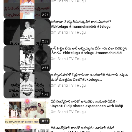
Om Shanti TV Telugu
2:04
శివబాబా నే రెస్ట్ తీసుకొన్న దీదీ గారు ఎందుకు?
#bktelugu #manmohinididi #telugu
Om Shanti TV Telugu
2:55
క్లాస్ కి టైం లేదు అనే అన్నయ్యను దీదీ గారు ఎలా పరివర్తన
చేశారు? #bktelugu #telugu #manmohinididi
Om Shanti TV Telugu
2:58
అమృత వేళలో నిద్ర రాకుండా ఉండడానికి దీదీ గారు చెప్పిన
మహా మంత్రము ఏంటి?#bktelugu
#brahmakumaris
Om Shanti TV Telugu
1:45
దీదీ మన్మోహిని గారితో అనుభవం జయంతి దీదీజీ -
Jayanti Didiji shares experiences with Didiji
#bktelugu
Om Shanti TV Telugu
10:58
దీదీ మన్మోహిని గారితో అనుభవం మోహినీ దీదీజీ