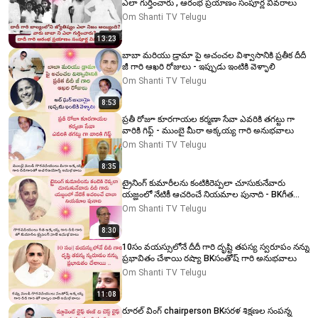
ఎలా గుర్తించారు , ఆరంభ ప్రయాణం సంపూర్ణ వివరాలు
Om Shanti TV Telugu
13:23
బాబా మరియు డ్రామా పై అచంచల విశ్వాసానికి ప్రతీక దీదీ
జీ గారి ఆఖరి రోజులు - ఇప్పుడు ఇంటికి వెళ్ళాలి
Om Shanti TV Telugu
8:53
ప్రతీ రోజూ కూరగాయల కర్మణా సేవా ఎవరికి తగట్టు గా
వారికి గిఫ్ట్ - ముంబై మీరా అక్కయ్య గారి అనుభవాలు
Om Shanti TV Telugu
8:35
ట్రైనింగ్ కుమారీలను కంటికిరెప్పలా చూసుకునేవారు
యజ్ఞంలో నేటికీ ఆచరించే నియమాల పునాది - BKగీత
అనుభవాలు
Om Shanti TV Telugu
8:30
10సం వయస్సులోనే దీదీ గారి దృష్టి తపస్య స్వరూపం నన్ను
ప్రభావితం చేశాయి రష్యా BKసంతోష్ గారి అనుభవాలు
Om Shanti TV Telugu
11:08
రూరల్ వింగ్ chairperson BKసరళ శిక్షణల సంపన్న