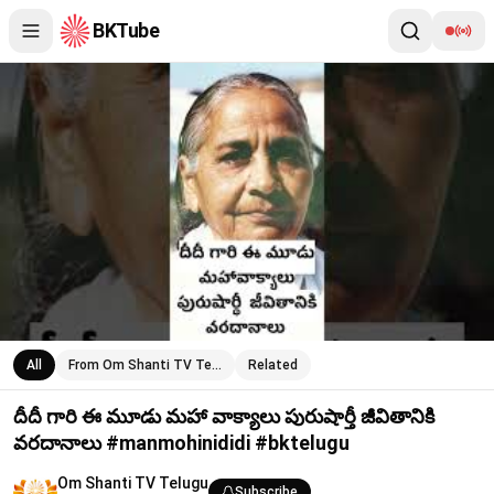
BKTube
దీదీ గారి ఈ మూడు మహా వాక్యాలు పురుషార్తీ జీవితానికి వరదానాలు #m
All
From Om Shanti TV Te…
Related
దీదీ గారి ఈ మూడు మహా వాక్యాలు పురుషార్తీ జీవితానికి
వరదానాలు #manmohinididi #bktelugu
Om Shanti TV Telugu
Subscribe