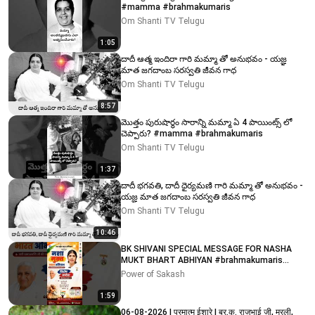
#mamma #brahmakumaris
Om Shanti TV Telugu
1:05
దాదీ ఆత్మ ఇందిరా గారి మమ్మా తో అనుభవం - యజ్ఞ
మాత జగదాంబ సరస్వతి జీవన గాధ
Om Shanti TV Telugu
8:57
మొత్తం పురుషార్ధం సారాన్ని మమ్మా ఏ 4 పాయింట్స్ లో
చెప్పారు? #mamma #brahmakumaris
Om Shanti TV Telugu
1:37
దాదీ భగవతి, దాదీ ధైర్యమణి గారి మమ్మా తో అనుభవం -
యజ్ఞ మాత జగదాంబ సరస్వతి జీవన గాధ
Om Shanti TV Telugu
10:46
BK SHIVANI SPECIAL MESSAGE FOR NASHA
MUKT BHART ABHIYAN #brahmakumaris
#bkshivani
Power of Sakash
1:59
06-08-2026 | परमात्म ईशारे | ब्र.कु. राजूभाई जी, मुरली,