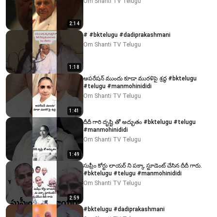
Om Shanti TV Telugu
2:14
# #bktelugu #dadiprakashmani
Om Shanti TV Telugu
1:18
ఆపరేషన్ ముందు కూడా మురళిపై శ్రద్ధ #bktelugu
#telugu #manmohinididi
Om Shanti TV Telugu
1:41
దీదీ గారి దృష్టి తో అద్భుతం #bktelugu #telugu
#manmohinididi
Om Shanti TV Telugu
1:49
సుప్రీం కోర్టు లాయర్ ని పక్కా స్టూడెంట్ చేసిన దీదీ గారు.
#bktelugu #telugu #manmohinididi
Om Shanti TV Telugu
2:59
#bktelugu #dadiprakashmani