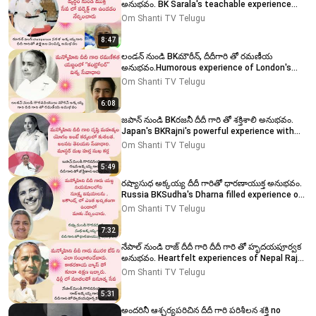
అనుభవం. BK Sarala's teachable experience
with Didiji.
Om Shanti TV Telugu
8:47
లండన్ నుండి BKమౌరీన్, దీదీగారి తో రమణీయ
అనుభవం.Humorous experience of London's
BKMaureen with Didiji
Om Shanti TV Telugu
6:08
జపాన్ నుండి BKరజనీ దీదీ గారి తో శక్తిశాలి అనుభవం.
Japan's BKRajni's powerful experience with
Didiji
Om Shanti TV Telugu
5:49
రష్యాసుధ అక్కయ్య దీదీ గారితో ధారణాయుక్త అనుభవం.
Russia BKSudha's Dharna filled experience of
Didiji.
Om Shanti TV Telugu
7:32
నేపాల్ నుండి రాజ్ దీదీ గారి దీదీ గారి తో హృదయపూర్వక
అనుభవం. Heartfelt experiences of Nepal Raj
Didi
Om Shanti TV Telugu
5:31
అందరినీ ఆశ్చర్యపరిచిన దీదీ గారి పరిశీలన శక్తి no