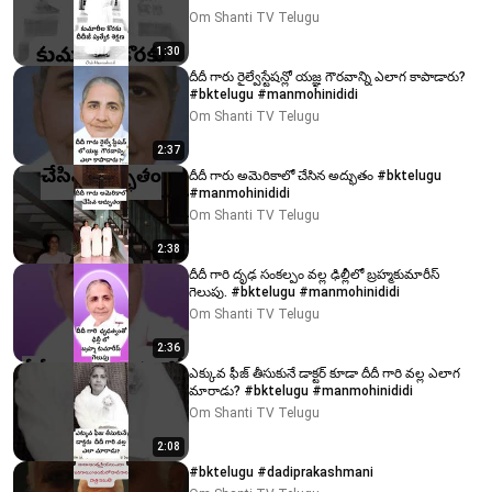
Om Shanti TV Telugu
1:30
దీదీ గారు రైల్వేస్టేషన్లో యజ్ఞ గౌరవాన్ని ఎలాగ కాపాడారు?
#bktelugu #manmohinididi
Om Shanti TV Telugu
2:37
దీదీ గారు అమెరికాలో చేసిన అద్భుతం #bktelugu
#manmohinididi
Om Shanti TV Telugu
2:38
దీదీ గారి దృఢ సంకల్పం వల్ల ఢిల్లీలో బ్రహ్మకుమారీస్
గెలుపు. #bktelugu #manmohinididi
Om Shanti TV Telugu
2:36
ఎక్కువ ఫీజ్ తీసుకునే డాక్టర్ కూడా దీదీ గారి వల్ల ఎలాగ
మారాడు? #bktelugu #manmohinididi
Om Shanti TV Telugu
2:08
#bktelugu #dadiprakashmani