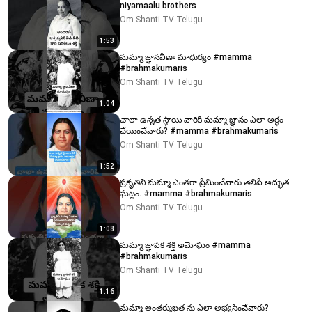
niyamaalu brothers
Om Shanti TV Telugu
1:53
మమ్మా జ్ఞానవీణా మాధుర్యం #mamma
#brahmakumaris
Om Shanti TV Telugu
1:04
చాలా ఉన్నత స్థాయి వారికి మమ్మా జ్ఞానం ఎలా అర్థం
చేయించేవారు? #mamma #brahmakumaris
Om Shanti TV Telugu
1:52
ప్రకృతిని మమ్మా ఎంతగా ప్రేమించేవారు తెలిపే అద్భుత
ఘట్టం. #mamma #brahmakumaris
Om Shanti TV Telugu
1:08
మమ్మా జ్ఞాపక శక్తి అమోఘం #mamma
#brahmakumaris
Om Shanti TV Telugu
1:16
మమ్మా అంతర్ముఖత ను ఎలా అభ్యసించేవారు?