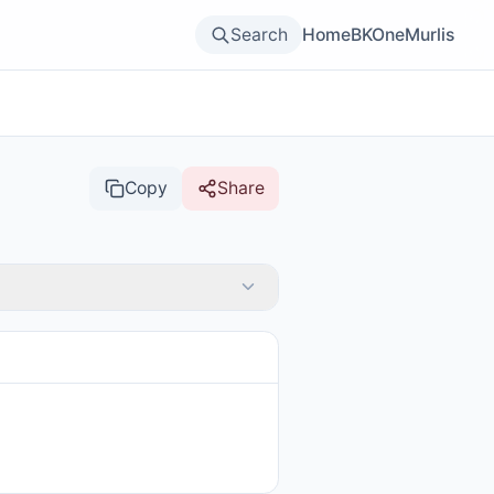
Search
Home
BKOne
Murlis
Copy
Share