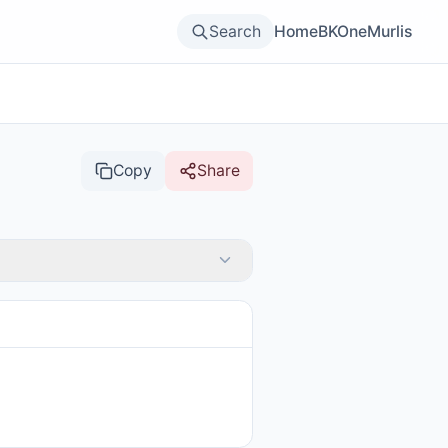
Search
Home
BKOne
Murlis
Copy
Share