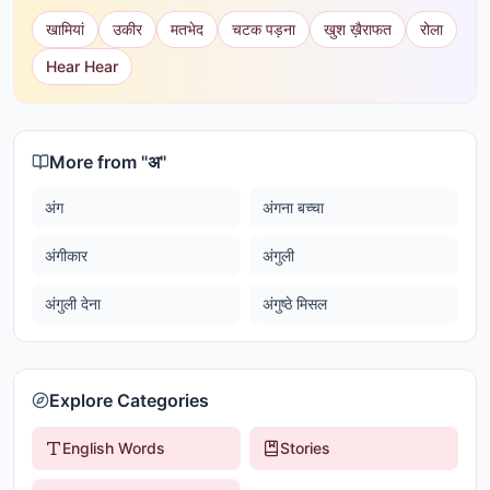
खामियां
उकीर
मतभेद
चटक पड़ना
खुश ख़ैराफत
रोला
Hear Hear
More from "
अ
"
अंग
अंगना बच्चा
अंगीकार
अंगुली
अंगुली देना
अंगुष्ठे मिसल
Explore Categories
English Words
Stories