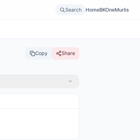
Search
Home
BKOne
Murlis
Copy
Share