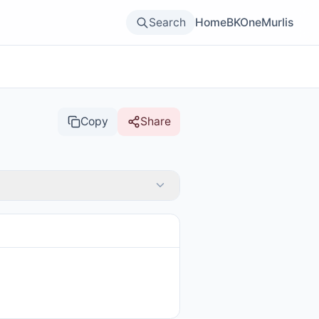
Search
Home
BKOne
Murlis
Copy
Share