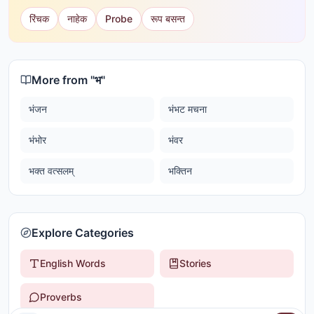
रिंचक
नाहेक
Probe
रूप बसन्त
More from "
भ
"
भंजन
भंभट मचना
भंभोर
भंवर
भक्त वत्सलम्
भक्तिन
Explore Categories
English Words
Stories
Proverbs