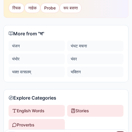
रिंचक
नाहेक
Probe
रूप बसन्त
More from "
भ
"
भंजन
भंभट मचना
भंभोर
भंवर
भक्त वत्सलम्
भक्तिन
Explore Categories
English Words
Stories
Proverbs