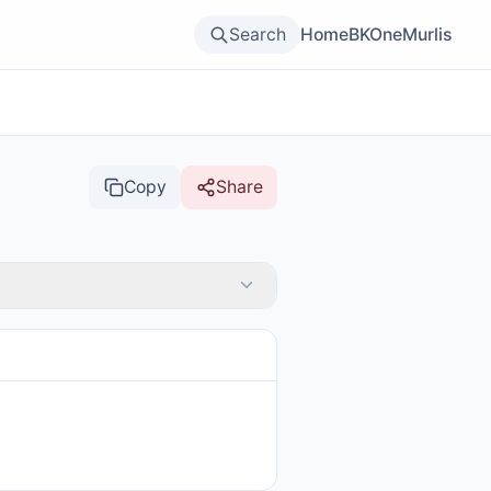
Search
Home
BKOne
Murlis
Copy
Share