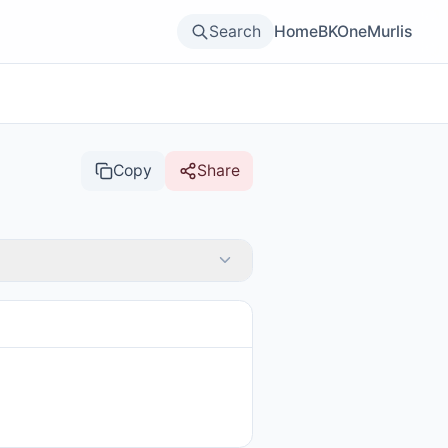
Search
Home
BKOne
Murlis
Copy
Share