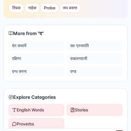
रिंचक
नाहेक
Probe
रूप बसन्त
More from "
द
"
दंत कथायें
दक्ष प्रजापति
दक्षिणा
दखलनदाजी
दग्ध करना
दण्ड
Explore Categories
English Words
Stories
Proverbs