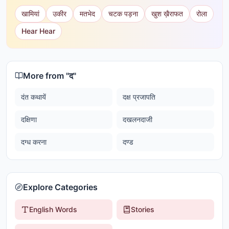
खामियां
उकीर
मतभेद
चटक पड़ना
खुश ख़ैराफत
रोला
Hear Hear
More from "
द
"
दंत कथायें
दक्ष प्रजापति
दक्षिणा
दखलनदाजी
दग्ध करना
दण्ड
Explore Categories
English Words
Stories