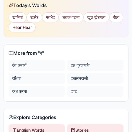
Today's Words
खामियां
उकीर
मतभेद
चटक पड़ना
खुश ख़ैराफत
रोला
Hear Hear
More from "
द
"
दंत कथायें
दक्ष प्रजापति
दक्षिणा
दखलनदाजी
दग्ध करना
दण्ड
Explore Categories
English Words
Stories