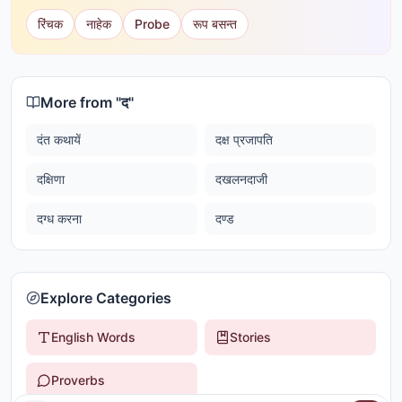
रिंचक
नाहेक
Probe
रूप बसन्त
More from "
द
"
दंत कथायें
दक्ष प्रजापति
दक्षिणा
दखलनदाजी
दग्ध करना
दण्ड
Explore Categories
English Words
Stories
Proverbs