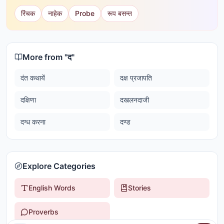
रिंचक
नाहेक
Probe
रूप बसन्त
More from "
द
"
दंत कथायें
दक्ष प्रजापति
दक्षिणा
दखलनदाजी
दग्ध करना
दण्ड
Explore Categories
English Words
Stories
Proverbs