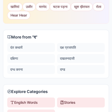
खामियां
उकीर
मतभेद
चटक पड़ना
खुश ख़ैराफत
रोला
Hear Hear
More from "
द
"
दंत कथायें
दक्ष प्रजापति
दक्षिणा
दखलनदाजी
दग्ध करना
दण्ड
Explore Categories
English Words
Stories