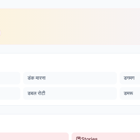
डंक मारना
डगमग
डबल रोटी
डमरू
Stories