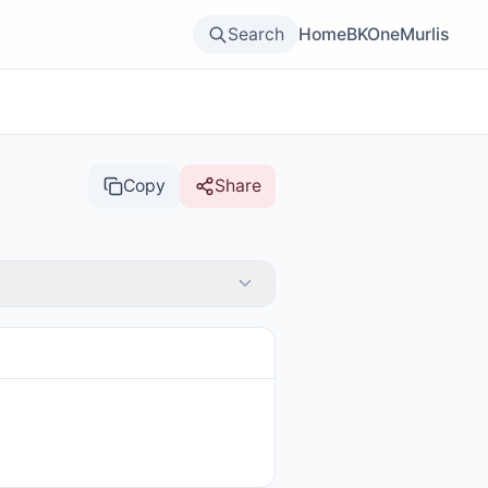
Search
Home
BKOne
Murlis
Copy
Share