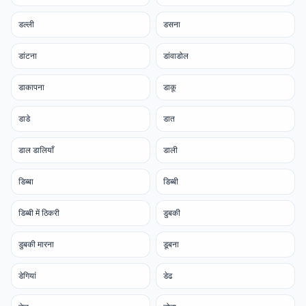
डल्ली
डसना
डांटना
डांवाडोल
डाकापना
डाकू
डाडे
डात
डाल डालियाँ
डाली
डिब्बा
डिब्बी
डिब्बी में ठिकरी
डुबकी
डुबकी मारना
डूबना
डेगियां
डेढ