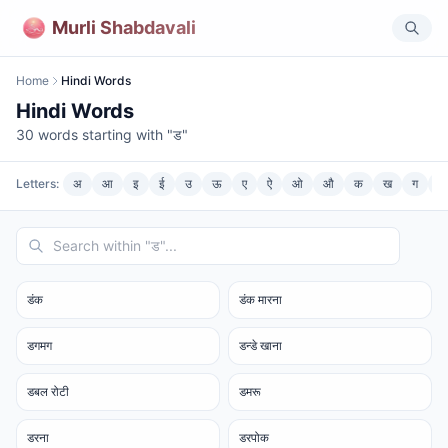
Murli Shabdavali
Home
Hindi Words
Hindi Words
30
words starting with "
ड
"
Letters:
अ
आ
इ
ई
उ
ऊ
ए
ऐ
ओ
औ
क
ख
ग
घ
डंक
डंक मारना
डगमग
डन्डे खाना
डबल रोटी
डमरू
डरना
डरपोक