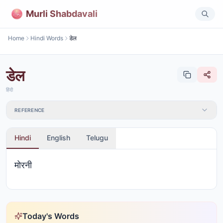
Murli Shabdavali
Home
Hindi Words
डेल
डेल
हिंदी
REFERENCE
Hindi
English
Telugu
मोरनी
Today's Words