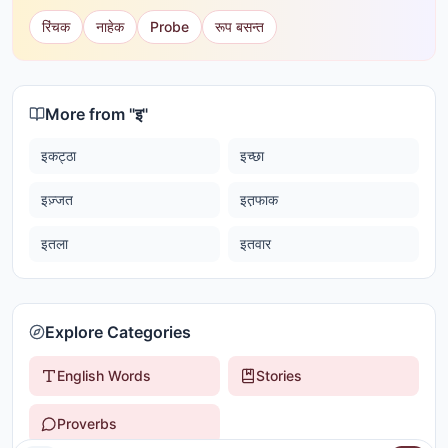
रिंचक
नाहेक
Probe
रूप बसन्त
More from "
इ
"
इकट्ठा
इच्छा
इज़्जत
इत़फाक
इतला
इतवार
Explore Categories
English Words
Stories
Proverbs